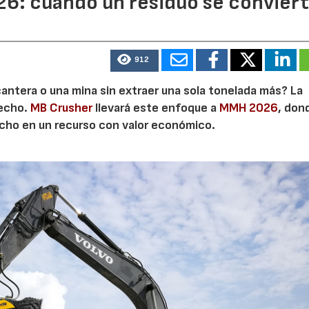
6: cuando un residuo se convier
912
cantera o una mina sin extraer una sola tonelada más? La
secho.
MB Crusher
llevará este enfoque a
MMH 2026
, don
echo en un recurso con valor económico.