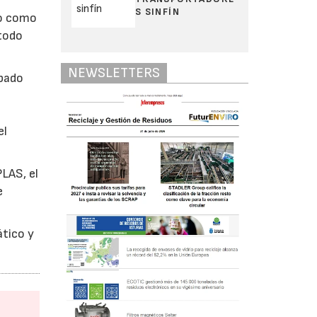
S SINFÍN
lo como
 todo
NEWSLETTERS
obado
el
LAS, el
e
tico y