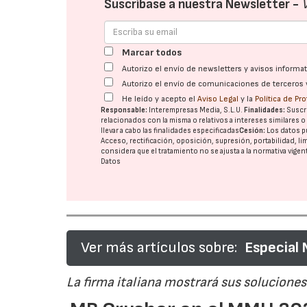
Suscríbase a nuestra Newsletter -
Marcar todos
Autorizo el envío de newsletters y avisos inform
Autorizo el envío de comunicaciones de terceros 
He leído y acepto el
Aviso Legal
y la
Política de Pr
Responsable:
Interempresas Media, S.L.U.
Finalidades:
Suscri
relacionados con la misma o relativos a intereses similares 
llevar a cabo las finalidades especificadas
Cesión:
Los datos p
Acceso, rectificación, oposición, supresión, portabilidad, l
considera que el tratamiento no se ajusta a la normativa vige
Datos
Ver más artículos sobre:
Especial
La firma italiana mostrará sus soluciones 