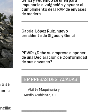
Genci y Fedemco se unen para
impusar la divulgación y ayudar al
cumplimiento de la RAP de envases
de madera
Gabriel López Ruiz, nuevo
presidente de Sigaus y Genci
PPWR: ¿Debe su empresa disponer
de una Declaración de Conformidad
de sus envases?
EMPRESAS DESTACADAS
a o se
ner la
cilla: