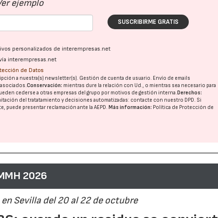
Ver ejemplo
SUSCRIBIRME GRATIS
21/07/2026
28/07/202
ativos personalizados de interempresas.net
vía interempresas.net
otección de Datos
pción a nuestra(s) newsletter(s). Gestión de cuenta de usuario. Envío de emails
o asociados.
Conservación:
mientras dure la relación con Ud., o mientras sea necesario para
ueden cederse a otras
empresas del grupo
por motivos de gestión interna.
Derechos:
imitación del tratatamiento y decisiones automatizadas:
contacte con nuestro DPD
. Si
nte, puede presentar reclamación ante la
AEPD
.
Más información:
Política de Protección de
 MMH 2026
en Sevilla del 20 al 22 de octubre