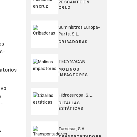
PESCANTE EN
CRUZ
Suministros Europa-
Parts, S.L.
CRIBADORAS
os
ts-
TECYMACAN
MOLINOS
latorios
IMPACTORES
ivo
Hidroeuropa, S.L.
s
CIZALLAS
i-
ESTÁTICAS
á
Tamesur, S.A.
,
TRANSPORTADORE