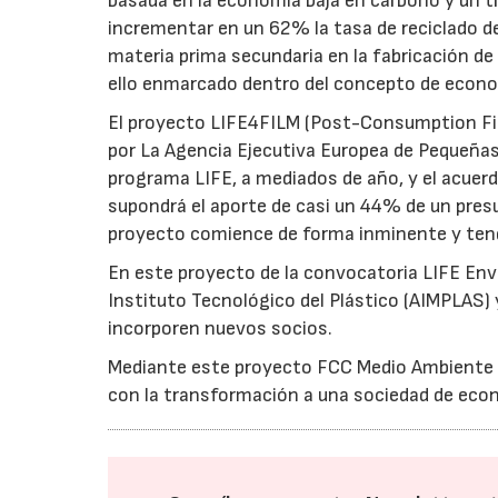
basada en la economía baja en carbono y un tr
incrementar en un 62% la tasa de reciclado de
materia prima secundaria en la fabricación d
ello enmarcado dentro del concepto de econom
El proyecto LIFE4FILM (Post-Consumption Fil
por La Agencia Ejecutiva Europea de Pequeña
programa LIFE, a mediados de año, y el acue
supondrá el aporte de casi un 44% de un presu
proyecto comience de forma inminente y tend
En este proyecto de la convocatoria LIFE Env
Instituto Tecnológico del Plástico (AIMPLAS) 
incorporen nuevos socios.
Mediante este proyecto FCC Medio Ambiente r
con la transformación a una sociedad de econ