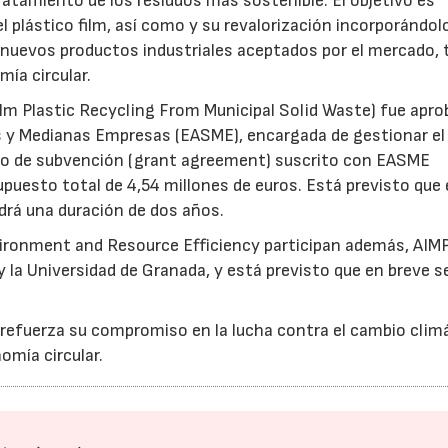
atamiento de los residuos más sostenible. El objetivo es
l plástico film, así como y su revalorización incorporándo
e nuevos productos industriales aceptados por el mercado,
ía circular.
m Plastic Recycling From Municipal Solid Waste) fue apr
s y Medianas Empresas (EASME), encargada de gestionar el
rdo de subvención (grant agreement) suscrito con EASME
puesto total de 4,54 millones de euros. Está previsto que 
rá una duración de dos años.
ironment and Resource Efficiency participan además, AIMP
y la Universidad de Granada, y está previsto que en breve s
efuerza su compromiso en la lucha contra el cambio climá
omía circular.