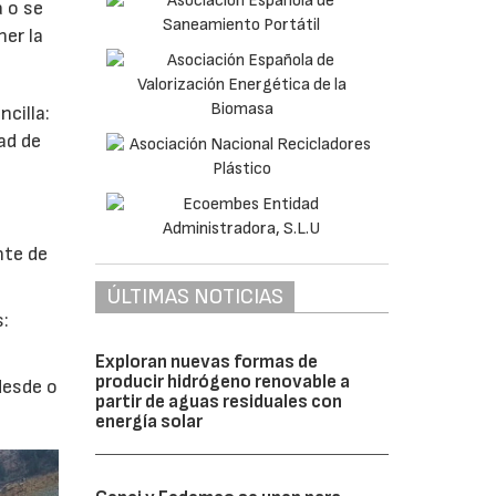
a o se
ner la
cilla:
ad de
nte de
ÚLTIMAS NOTICIAS
s:
Exploran nuevas formas de
producir hidrógeno renovable a
desde o
partir de aguas residuales con
energía solar