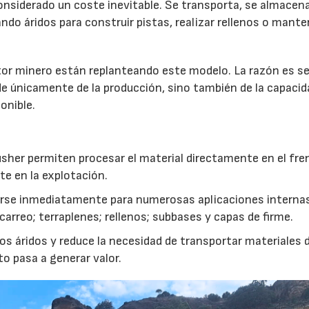
onsiderado un coste inevitable. Se transporta, se almacen
do áridos para construir pistas, realizar rellenos o mante
r minero están replanteando este modelo. La razón es sen
de únicamente de la producción, sino también de la capacid
onible.
usher permiten procesar el material directamente en el fre
te en la explotación.
izarse inmediatamente para numerosas aplicaciones interna
rreo; terraplenes; rellenos; subbases y capas de firme.
s áridos y reduce la necesidad de transportar materiales 
to pasa a generar valor.