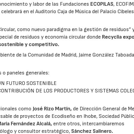
conocimiento y labor de las Fundaciones
ECOPILAS
, ECOFIM
 celebrará en el Auditorio Caja de Música del Palacio Cibeles
.
ircular, como nuevo paradigma en la gestión de residuos” 
pecial de residuos y economía circular donde
Recyclia expo
 sostenible y competitivo.
biente de la Comunidad de Madrid, Jaime González Taboada 
 o paneles generales:
UN FUTURO SOSTENIBLE
CONTRIBUCIÓN DE LOS PRODUCTORES Y SISTEMAS COLE
acionales como
José Rizo Martí
n,
de Dirección General de M
sable de proyectos de Ecodiseño en Ihobe, Sociedad Públi
aría Fernández Alcalá,
entre otros, intercambiaremos
ólogo y consultor estratégico,
Sánchez Salinero.