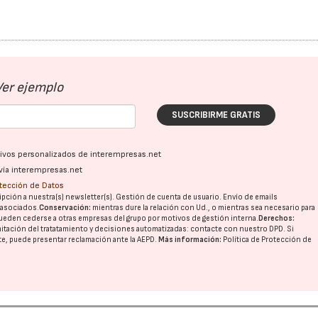
Ver ejemplo
SUSCRIBIRME GRATIS
ativos personalizados de interempresas.net
vía interempresas.net
otección de Datos
pción a nuestra(s) newsletter(s). Gestión de cuenta de usuario. Envío de emails
o asociados.
Conservación:
mientras dure la relación con Ud., o mientras sea necesario para
ueden cederse a otras
empresas del grupo
por motivos de gestión interna.
Derechos:
imitación del tratatamiento y decisiones automatizadas:
contacte con nuestro DPD
. Si
nte, puede presentar reclamación ante la
AEPD
.
Más información:
Política de Protección de