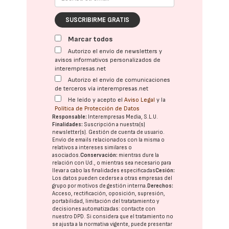
SUSCRIBIRME GRATIS
Marcar todos
Autorizo el envío de newsletters y
avisos informativos personalizados de
interempresas.net
Autorizo el envío de comunicaciones
de terceros vía interempresas.net
He leído y acepto el
Aviso Legal
y la
Política de Protección de Datos
Responsable:
Interempresas Media, S.L.U.
Finalidades:
Suscripción a nuestra(s)
newsletter(s). Gestión de cuenta de usuario.
Envío de emails relacionados con la misma o
relativos a intereses similares o
asociados.
Conservación:
mientras dure la
relación con Ud., o mientras sea necesario para
llevar a cabo las finalidades especificadas
Cesión:
Los datos pueden cederse a otras
empresas del
grupo
por motivos de gestión interna.
Derechos:
Acceso, rectificación, oposición, supresión,
portabilidad, limitación del tratatamiento y
decisiones automatizadas:
contacte con
nuestro DPD
. Si considera que el tratamiento no
se ajusta a la normativa vigente, puede presentar