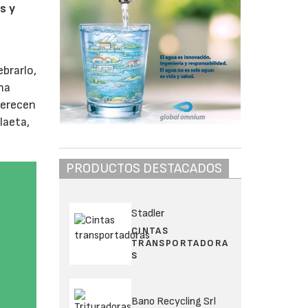
s y
brarlo,
na
merecen
laeta,
PRODUCTOS DESTACADOS
Stadler
CINTAS
TRANSPORTADORA
S
Bano Recycling Srl