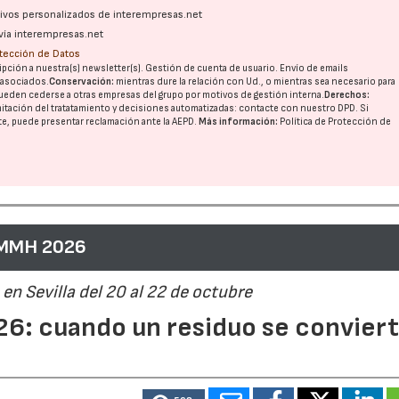
ativos personalizados de interempresas.net
vía interempresas.net
otección de Datos
21/07/2026
28/07/202
pción a nuestra(s) newsletter(s). Gestión de cuenta de usuario. Envío de emails
o asociados.
Conservación:
mientras dure la relación con Ud., o mientras sea necesario para
ueden cederse a otras
empresas del grupo
por motivos de gestión interna.
Derechos:
imitación del tratatamiento y decisiones automatizadas:
contacte con nuestro DPD
. Si
nte, puede presentar reclamación ante la
AEPD
.
Más información:
Política de Protección de
 MMH 2026
en Sevilla del 20 al 22 de octubre
6: cuando un residuo se convier