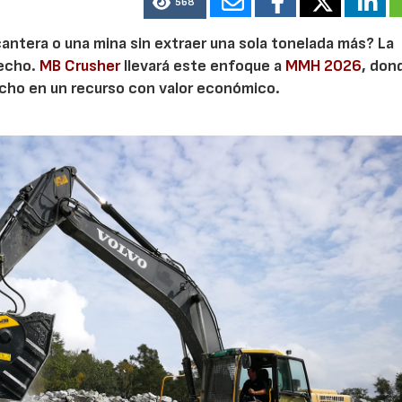
568
cantera o una mina sin extraer una sola tonelada más? La
secho.
MB Crusher
llevará este enfoque a
MMH 2026
, don
echo en un recurso con valor económico.