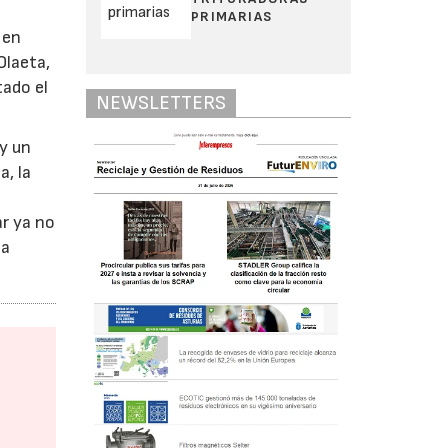
PRIMARIAS
 en
Olaeta,
tado el
NEWSLETTERS
ay un
a, la
a
ar ya no
ha