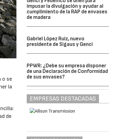
Genci y Fedemco se unen para
impusar la divulgación y ayudar al
cumplimiento de la RAP de envases
de madera
Gabriel López Ruiz, nuevo
presidente de Sigaus y Genci
PPWR: ¿Debe su empresa disponer
de una Declaración de Conformidad
de sus envases?
a o se
ner la
EMPRESAS DESTACADAS
cilla:
ad de