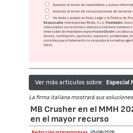
Autorizo el envío de newsletters y avisos inform
Autorizo el envío de comunicaciones de terceros 
He leído y acepto el
Aviso Legal
y la
Política de Pr
Responsable:
Interempresas Media, S.L.U.
Finalidades:
Suscri
relacionados con la misma o relativos a intereses similares 
llevar a cabo las finalidades especificadas
Cesión:
Los datos p
Acceso, rectificación, oposición, supresión, portabilidad, l
considera que el tratamiento no se ajusta a la normativa vige
Datos
Ver más artículos sobre:
Especial
La firma italiana mostrará sus soluciones 
MB Crusher en el MMH 202
en el mayor recurso
Redacción Interempresas
05/08/2026