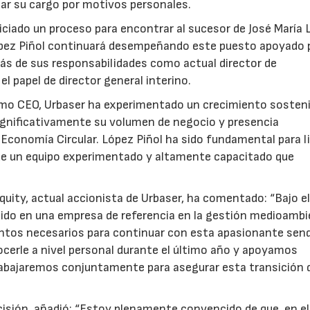
ejar su cargo por motivos personales.
iciado un proceso para encontrar al sucesor de José María
ópez Piñol continuará desempeñando este puesto apoyado 
ás de sus responsabilidades como actual director de
l papel de director general interino.
como CEO, Urbaser ha experimentado un crecimiento sosten
ignificativamente su volumen de negocio y presencia
a Economía Circular. López Piñol ha sido fundamental para l
n de un equipo experimentado y altamente capacitado que
quity, actual accionista de Urbaser, ha comentado: “Bajo e
tido en una empresa de referencia en la gestión medioambi
ientos necesarios para continuar con esta apasionante sen
cerle a nivel personal durante el último año y apoyamos
abajaremos conjuntamente para asegurar esta transición 
ecisión, añadió: “Estoy plenamente convencido de que, en el