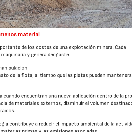
 menos material
mportante de los costes de una explotación minera. Cada
maquinaria y genera desgaste.
manipulación
esto de la flota, al tiempo que las pistas pueden mantener
ma cuando encuentran una nueva aplicación dentro de la pro
encia de materiales externos, disminuir el volumen destinad
raídos.
ia contribuye a reducir el impacto ambiental de la activid
e materias primas y las emisiones asociadas.