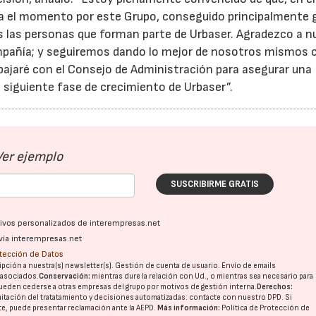
ta el momento por este Grupo, conseguido principalmente 
as las personas que forman parte de Urbaser. Agradezco a 
ompañía; y seguiremos dando lo mejor de nosotros mismos c
bajaré con el Consejo de Administración para asegurar una
a siguiente fase de crecimiento de Urbaser”.
Ver ejemplo
SUSCRIBIRME GRATIS
ativos personalizados de interempresas.net
vía interempresas.net
otección de Datos
pción a nuestra(s) newsletter(s). Gestión de cuenta de usuario. Envío de emails
o asociados.
Conservación:
mientras dure la relación con Ud., o mientras sea necesario para
ueden cederse a otras
empresas del grupo
por motivos de gestión interna.
Derechos:
imitación del tratatamiento y decisiones automatizadas:
contacte con nuestro DPD
. Si
nte, puede presentar reclamación ante la
AEPD
.
Más información:
Política de Protección de