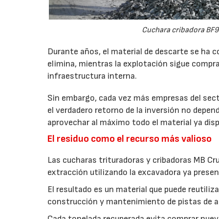
Cuchara cribadora BF9
Durante años, el material de descarte se ha c
elimina, mientras la explotación sigue compran
infraestructura interna.
Sin embargo, cada vez más empresas del secto
el verdadero retorno de la inversión no depen
aprovechar al máximo todo el material ya disp
El residuo como el recurso más valioso
Las cucharas trituradoras y cribadoras MB Cr
extracción utilizando la excavadora ya presen
El resultado es un material que puede reutil
construcción y mantenimiento de pistas de aca
Cada tonelada recuperada evita comprar nuevo