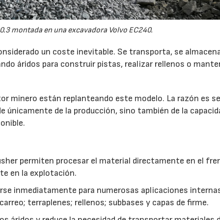
0.3 montada en una excavadora Volvo EC240.
onsiderado un coste inevitable. Se transporta, se almacen
do áridos para construir pistas, realizar rellenos o mante
r minero están replanteando este modelo. La razón es sen
de únicamente de la producción, sino también de la capacid
onible.
usher permiten procesar el material directamente en el fre
te en la explotación.
izarse inmediatamente para numerosas aplicaciones interna
rreo; terraplenes; rellenos; subbases y capas de firme.
s áridos y reduce la necesidad de transportar materiales 