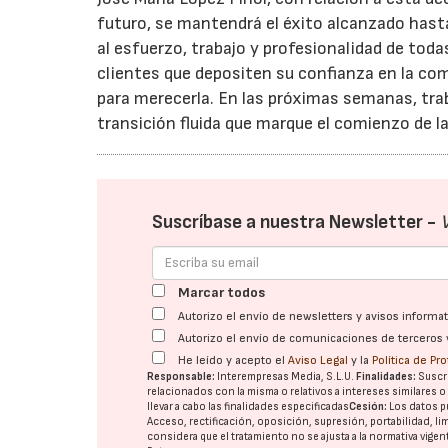
futuro, se mantendrá el éxito alcanzado has
al esfuerzo, trabajo y profesionalidad de tod
clientes que depositen su confianza en la c
para merecerla. En las próximas semanas, tra
transición fluida que marque el comienzo de l
Suscríbase a nuestra Newsletter -
Marcar todos
Autorizo el envío de newsletters y avisos inform
Autorizo el envío de comunicaciones de terceros 
He leído y acepto el
Aviso Legal
y la
Política de Pr
Responsable:
Interempresas Media, S.L.U.
Finalidades:
Suscri
relacionados con la misma o relativos a intereses similares 
llevar a cabo las finalidades especificadas
Cesión:
Los datos p
Acceso, rectificación, oposición, supresión, portabilidad, l
considera que el tratamiento no se ajusta a la normativa vige