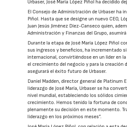
Urbaser, José María López Piñol ha decidido d
El Consejo de Administración de Urbaser ha in
Piñol. Hasta que se designe un nuevo CEO, L
Juan Jesús Jiménez Díez-Canseco quien, adem
Administración y Finanzas del Grupo, asumirá e
Durante la etapa de José María López Piñol 
sus ingresos y beneficios, ha incrementado s
internacional, convirtiéndose en un líder en l
el crecimiento del negocio y para la creació
asegurará el éxito futuro de Urbaser.
Daniel Madden, director general de Platinum E
liderazgo de José María, Urbaser se ha conver
nivel mundial, estableciendo los sólidos cim
crecimiento. Hemos tenido la fortuna de cono
plenamente su decisión en este momento. Tr
liderazgo en los próximos meses”.
José María López Piñol, con relación a esta d