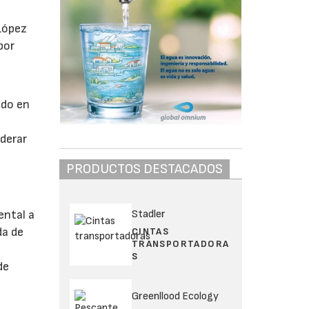
 López
por
ido en
iderar
PRODUCTOS DESTACADOS
l
Stadler
ental a
da de
CINTAS
TRANSPORTADORA
S
de
Greenllood Ecology