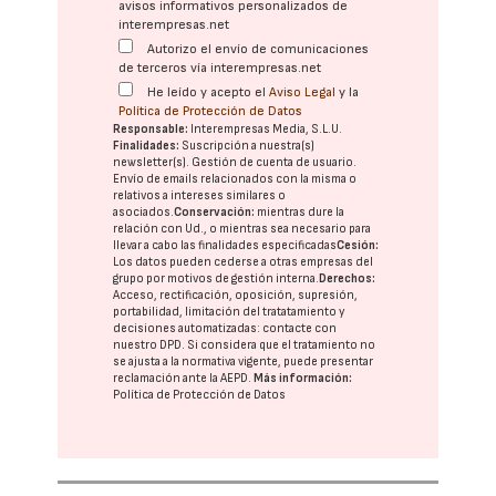
avisos informativos personalizados de
interempresas.net
Autorizo el envío de comunicaciones
de terceros vía interempresas.net
He leído y acepto el
Aviso Legal
y la
Política de Protección de Datos
Responsable:
Interempresas Media, S.L.U.
Finalidades:
Suscripción a nuestra(s)
newsletter(s). Gestión de cuenta de usuario.
Envío de emails relacionados con la misma o
relativos a intereses similares o
asociados.
Conservación:
mientras dure la
relación con Ud., o mientras sea necesario para
llevar a cabo las finalidades especificadas
Cesión:
Los datos pueden cederse a otras
empresas del
grupo
por motivos de gestión interna.
Derechos:
Acceso, rectificación, oposición, supresión,
portabilidad, limitación del tratatamiento y
decisiones automatizadas:
contacte con
nuestro DPD
. Si considera que el tratamiento no
se ajusta a la normativa vigente, puede presentar
reclamación ante la
AEPD
.
Más información:
Política de Protección de Datos