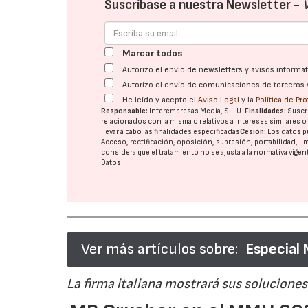
Suscríbase a nuestra Newsletter -
Marcar todos
Autorizo el envío de newsletters y avisos inform
Autorizo el envío de comunicaciones de terceros 
He leído y acepto el
Aviso Legal
y la
Política de Pr
Responsable:
Interempresas Media, S.L.U.
Finalidades:
Suscri
relacionados con la misma o relativos a intereses similares 
llevar a cabo las finalidades especificadas
Cesión:
Los datos p
Acceso, rectificación, oposición, supresión, portabilidad, l
considera que el tratamiento no se ajusta a la normativa vige
Datos
Ver más artículos sobre:
Especial
La firma italiana mostrará sus soluciones 