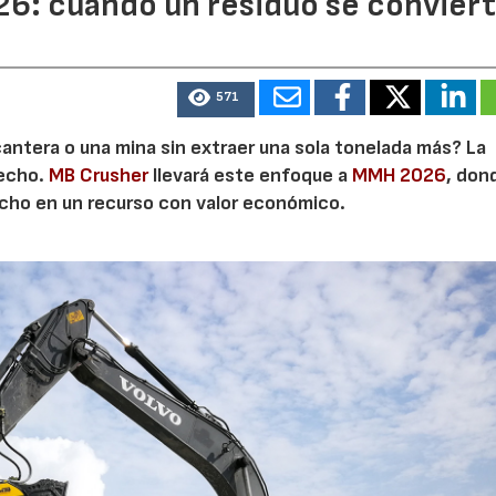
6: cuando un residuo se convier
571
cantera o una mina sin extraer una sola tonelada más? La
secho.
MB Crusher
llevará este enfoque a
MMH 2026
, don
echo en un recurso con valor económico.