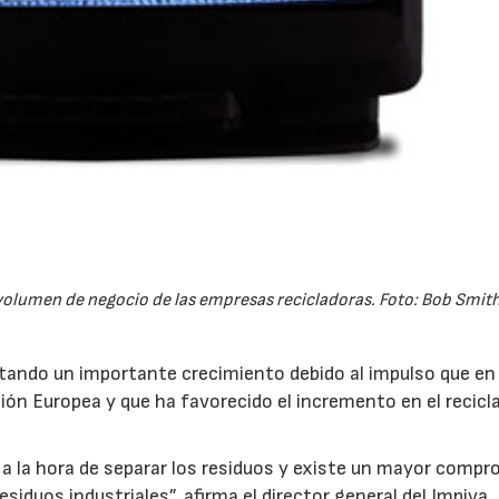
volumen de negocio de las empresas recicladoras. Foto: Bob Smith
ntando un importante crecimiento debido al impulso que en
nión Europea y que ha favorecido el incremento en el recicl
a la hora de separar los residuos y existe un mayor comp
siduos industriales”, afirma el director general del Impiva,