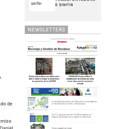
S SINFÍN
NEWSLETTERS
.
ado de
romiso
 Daniel