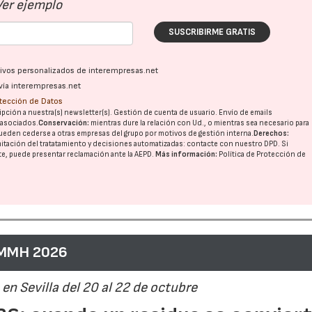
Ver ejemplo
SUSCRIBIRME GRATIS
ativos personalizados de interempresas.net
vía interempresas.net
otección de Datos
pción a nuestra(s) newsletter(s). Gestión de cuenta de usuario. Envío de emails
o asociados.
Conservación:
mientras dure la relación con Ud., o mientras sea necesario para
ueden cederse a otras
empresas del grupo
por motivos de gestión interna.
Derechos:
imitación del tratatamiento y decisiones automatizadas:
contacte con nuestro DPD
. Si
nte, puede presentar reclamación ante la
AEPD
.
Más información:
Política de Protección de
 MMH 2026
en Sevilla del 20 al 22 de octubre