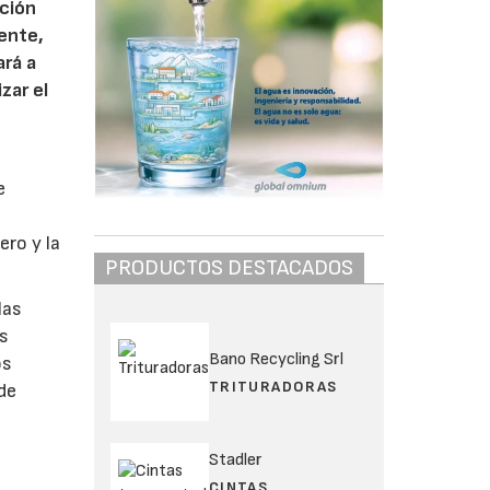
ación
ente,
ará a
zar el
e
ero y la
PRODUCTOS DESTACADOS
las
os
Bano Recycling Srl
os
TRITURADORAS
 de
Stadler
CINTAS