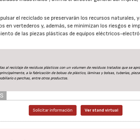
ulsar el reciclado se preservarán los recursos naturales, 
21/07/2026
28/07/202
os en vertederos y, además, se minimizan los riesgos e im
ento de las piezas plásticas de equipos eléctricos-electr
 al reciclaje de residuos plásticos con un volumen de residuos tratados que se apr
rincipalmente, a la fabricación de bolsas de plástico, láminas y bolsas, tuberías, pieza
obiliario o perchas, entre otros productos.
AS
Solicitar información
Ver stand virtual