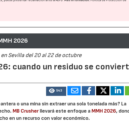
nte, puede presentar reclamación ante la
AEPD
.
Más información:
Política de Protección de
 MMH 2026
en Sevilla del 20 al 22 de octubre
6: cuando un residuo se convier
543
cantera o una mina sin extraer una sola tonelada más? La
secho.
MB Crusher
llevará este enfoque a
MMH 2026
, don
echo en un recurso con valor económico.