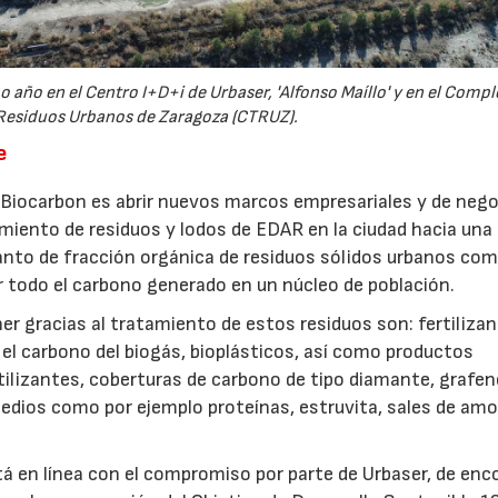
 año en el Centro I+D+i de Urbaser, 'Alfonso Maíllo' y en el Compl
Residuos Urbanos de Zaragoza (CTRUZ).
e
r Biocarbon es abrir nuevos marcos empresariales y de nego
amiento de residuos y lodos de EDAR en la ciudad hacia una 
anto de fracción orgánica de residuos sólidos urbanos co
 todo el carbono generado en un núcleo de población.
r gracias al tratamiento de estos residuos son: fertiliza
el carbono del biogás, bioplásticos, así como productos
tilizantes, coberturas de carbono de tipo diamante, grafen
dios como por ejemplo proteínas, estruvita, sales de amo
tá en línea con el compromiso por parte de Urbaser, de enc