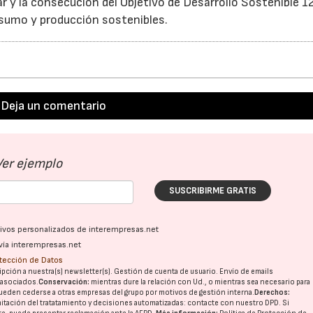
r y la consecución del Objetivo de Desarrollo Sostenible 1
nsumo y producción sostenibles.
21/07/2026
28/07/202
Deja un comentario
Ver ejemplo
SUSCRIBIRME GRATIS
ativos personalizados de interempresas.net
vía interempresas.net
otección de Datos
pción a nuestra(s) newsletter(s). Gestión de cuenta de usuario. Envío de emails
o asociados.
Conservación:
mientras dure la relación con Ud., o mientras sea necesario para
ueden cederse a otras
empresas del grupo
por motivos de gestión interna.
Derechos:
imitación del tratatamiento y decisiones automatizadas:
contacte con nuestro DPD
. Si