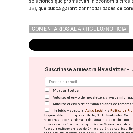
soluciones que promuevan la economía circula
12), que busca garantizar modalidades de co
COMENTARIOS AL ARTÍCULO/NOTICIA
Suscríbase a nuestra Newsletter -
Marcar todos
Autorizo el envío de newsletters y avisos inform
Autorizo el envío de comunicaciones de terceros 
He leído y acepto el
Aviso Legal
y la
Política de Pr
Responsable:
Interempresas Media, S.L.U.
Finalidades:
Suscri
relacionados con la misma o relativos a intereses similares 
llevar a cabo las finalidades especificadas
Cesión:
Los datos p
Acceso, rectificación, oposición, supresión, portabilidad, l