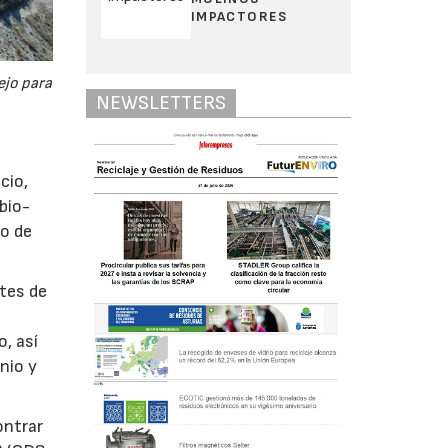
IMPACTORES
ejo para
NEWSLETTERS
cio,
bio-
mo de
ntes de
o, así
nio y
ontrar