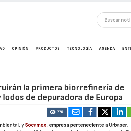
DAD
OPINIÓN
PRODUCTOS
TECNOLOGÍA
AGENDA
ENT
irán la primera biorrefinería de
y lodos de depuradora de Europa
775
mbiental, y
Socamex
, empresa perteneciente a Urbaser,