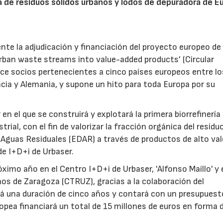
ría de residuos sólidos urbanos y lodos de depuradora de E
te la adjudicación y financiación del proyecto europeo de
urban waste streams into value-added products’ (Circular
once socios pertenecientes a cinco países europeos entre lo
cia y Alemania, y supone un hito para toda Europa por su
en el que se construirá y explotará la primera biorrefinería
ial, con el fin de valorizar la fracción orgánica del residu
 Aguas Residuales (EDAR) a través de productos de alto val
de I+D+i de Urbaser.
óximo año en el Centro I+D+i de Urbaser, 'Alfonso Maíllo' y 
s de Zaragoza (CTRUZ), gracias a la colaboración del
á una duración de cinco años y contará con un presupuest
ropea financiará un total de 15 millones de euros en forma 