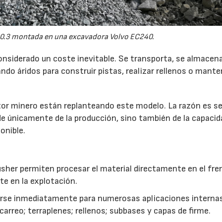
0.3 montada en una excavadora Volvo EC240.
onsiderado un coste inevitable. Se transporta, se almacen
do áridos para construir pistas, realizar rellenos o mante
r minero están replanteando este modelo. La razón es sen
de únicamente de la producción, sino también de la capacid
onible.
usher permiten procesar el material directamente en el fre
te en la explotación.
izarse inmediatamente para numerosas aplicaciones interna
rreo; terraplenes; rellenos; subbases y capas de firme.