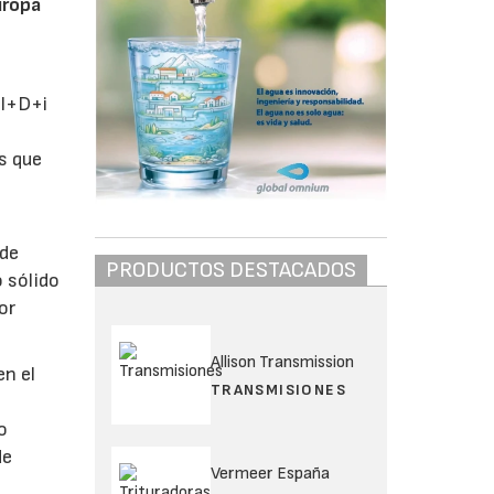
uropa
 I+D+i
s que
 de
PRODUCTOS DESTACADOS
o sólido
or
Allison Transmission
en el
TRANSMISIONES
o
de
Vermeer España