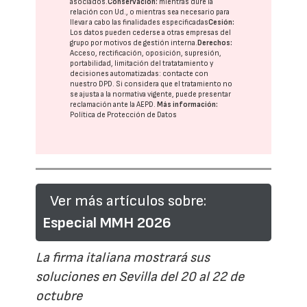
asociados.
Conservación:
mientras dure la
relación con Ud., o mientras sea necesario para
llevar a cabo las finalidades especificadas
Cesión:
Los datos pueden cederse a otras
empresas del
grupo
por motivos de gestión interna.
Derechos:
Acceso, rectificación, oposición, supresión,
portabilidad, limitación del tratatamiento y
decisiones automatizadas:
contacte con
nuestro DPD
. Si considera que el tratamiento no
se ajusta a la normativa vigente, puede presentar
reclamación ante la
AEPD
.
Más información:
Política de Protección de Datos
Ver más artículos sobre:
Especial MMH 2026
La firma italiana mostrará sus
soluciones en Sevilla del 20 al 22 de
octubre