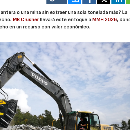
cantera o una mina sin extraer una sola tonelada más? La
secho.
MB Crusher
llevará este enfoque a
MMH 2026
, don
21/07/2026
28/07/202
echo en un recurso con valor económico.