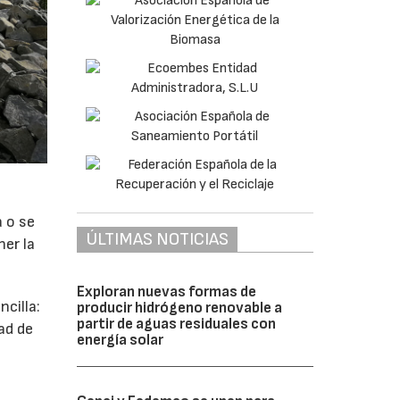
a o se
ÚLTIMAS NOTICIAS
ner la
Exploran nuevas formas de
cilla:
producir hidrógeno renovable a
partir de aguas residuales con
ad de
energía solar