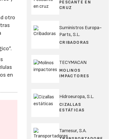
PESCANTE EN
CRUZ
ad otro
stras
Suministros Europa-
a
Parts, S.L.
CRIBADORAS
ico”.
os
TECYMACAN
lulas
MOLINOS
dos en
IMPACTORES
Hidroeuropa, S.L.
CIZALLAS
ESTÁTICAS
Tamesur, S.A.
TRANSPORTADORE