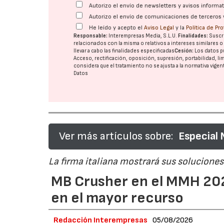
Autorizo el envío de newsletters y avisos inform
Autorizo el envío de comunicaciones de terceros 
He leído y acepto el
Aviso Legal
y la
Política de Pr
Responsable:
Interempresas Media, S.L.U.
Finalidades:
Suscri
relacionados con la misma o relativos a intereses similares 
llevar a cabo las finalidades especificadas
Cesión:
Los datos p
Acceso, rectificación, oposición, supresión, portabilidad, l
considera que el tratamiento no se ajusta a la normativa vige
Datos
Ver más artículos sobre:
Especial
La firma italiana mostrará sus soluciones 
MB Crusher en el MMH 202
en el mayor recurso
Redacción Interempresas
05/08/2026