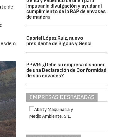
Genci y Fedemco se unen para
impusar la divulgación y ayudar al
nte de
cumplimiento de la RAP de envases
de madera
s:
Gabriel López Ruiz, nuevo
desde o
presidente de Sigaus y Genci
PPWR: ¿Debe su empresa disponer
de una Declaración de Conformidad
de sus envases?
EMPRESAS DESTACADAS