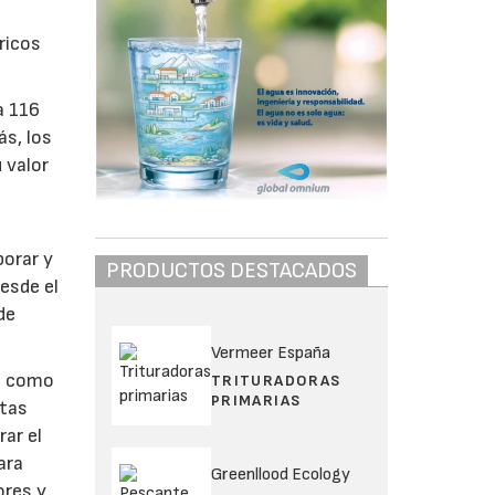
ricos
a 116
ás, los
 valor
borar y
PRODUCTOS DESTACADOS
esde el
de
Vermeer España
es como
TRITURADORAS
PRIMARIAS
stas
ar el
ara
Greenllood Ecology
ores y