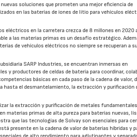
nuevas soluciones que prometen una mejor eficiencia de
ados en las baterías de iones de litio para vehículos eléct
os eléctricos en la carretera crezca de 8 millones en 2020 
ble a las materias primas es un desafío estratégico. Adem
aterías de vehículos eléctricos no siempre se recuperan a su
subsidiaria SARP Industries, se encuentran inmersas en
s y productores de celdas de batería para coordinar, cola
competencias básicas en cada paso de la cadena de valor, d
da hasta el desmantelamiento, la extracción y purificación 
mizar la extracción y purificación de metales fundamental
os en materias primas de alta pureza para baterías nuevas, li
tra que las tecnologías de Solvay son esenciales para cerr
está presente en la cadena de valor de baterías híbridas y p
especiales de alto rendimiento para aglutinantes y separad