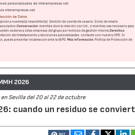
ativos personalizados de interempresas.net
vía interempresas.net
otección de Datos
pción a nuestra(s) newsletter(s). Gestión de cuenta de usuario. Envío de emails
o asociados.
Conservación:
mientras dure la relación con Ud., o mientras sea necesario para
ueden cederse a otras
empresas del grupo
por motivos de gestión interna.
Derechos:
imitación del tratatamiento y decisiones automatizadas:
contacte con nuestro DPD
. Si
nte, puede presentar reclamación ante la
AEPD
.
Más información:
Política de Protección de
 MMH 2026
en Sevilla del 20 al 22 de octubre
6: cuando un residuo se convier
907