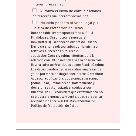
interempresas.net
Autorizo el envío de comunicaciones
de terceros vía interempresas.net
He leído y acepto el
Aviso Legal
y la
Política de Protección de Datos
Responsable:
Interempresas Media, S.L.U.
Finalidades:
Suscripción a nuestra(s)
newsletter(s). Gestión de cuenta de usuario.
Envío de emails relacionados con la misma o
relativos a intereses similares o
asociados.
Conservación:
mientras dure la
relación con Ud., o mientras sea necesario para
llevar a cabo las finalidades especificadas
Cesión:
Los datos pueden cederse a otras
empresas del
grupo
por motivos de gestión interna.
Derechos:
Acceso, rectificación, oposición, supresión,
portabilidad, limitación del tratatamiento y
decisiones automatizadas:
contacte con
nuestro DPD
. Si considera que el tratamiento no
se ajusta a la normativa vigente, puede presentar
reclamación ante la
AEPD
.
Más información:
Política de Protección de Datos