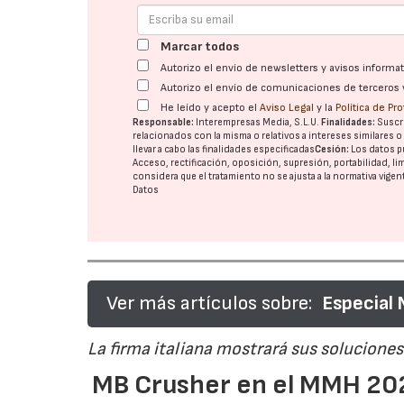
Marcar todos
Autorizo el envío de newsletters y avisos inform
Autorizo el envío de comunicaciones de terceros 
He leído y acepto el
Aviso Legal
y la
Política de Pr
Responsable:
Interempresas Media, S.L.U.
Finalidades:
Suscri
relacionados con la misma o relativos a intereses similares 
llevar a cabo las finalidades especificadas
Cesión:
Los datos p
Acceso, rectificación, oposición, supresión, portabilidad, l
considera que el tratamiento no se ajusta a la normativa vige
Datos
Ver más artículos sobre:
Especial
La firma italiana mostrará sus soluciones 
MB Crusher en el MMH 202