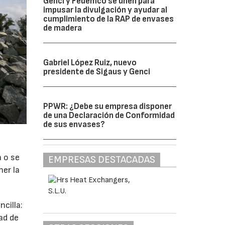
Genci y Fedemco se unen para
impusar la divulgación y ayudar al
cumplimiento de la RAP de envases
de madera
Gabriel López Ruiz, nuevo
presidente de Sigaus y Genci
PPWR: ¿Debe su empresa disponer
de una Declaración de Conformidad
de sus envases?
a o se
EMPRESAS DESTACADAS
ner la
cilla:
ad de