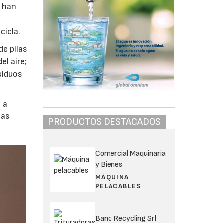
, han
cicla.
de pilas
el aire;
siduos
 a
das
PRODUCTOS DESTACADOS
Comercial Maquinaria
y Bienes
MÁQUINA
PELACABLES
Bano Recycling Srl