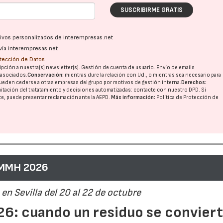
SUSCRIBIRME GRATIS
21/07/2026
28/07/202
ativos personalizados de interempresas.net
vía interempresas.net
otección de Datos
pción a nuestra(s) newsletter(s). Gestión de cuenta de usuario. Envío de emails
o asociados.
Conservación:
mientras dure la relación con Ud., o mientras sea necesario para
ueden cederse a otras
empresas del grupo
por motivos de gestión interna.
Derechos:
imitación del tratatamiento y decisiones automatizadas:
contacte con nuestro DPD
. Si
nte, puede presentar reclamación ante la
AEPD
.
Más información:
Política de Protección de
 MMH 2026
en Sevilla del 20 al 22 de octubre
6: cuando un residuo se convier