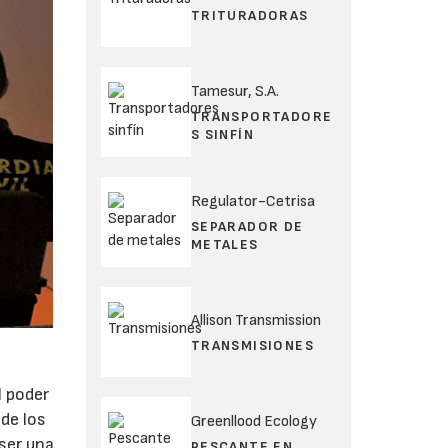
TRITURADORAS
Tamesur, S.A.
TRANSPORTADORE
S SINFÍN
Regulator-Cetrisa
SEPARADOR DE
METALES
Allison Transmission
TRANSMISIONES
.
l poder
de los
Greenllood Ecology
ser una
PESCANTE EN