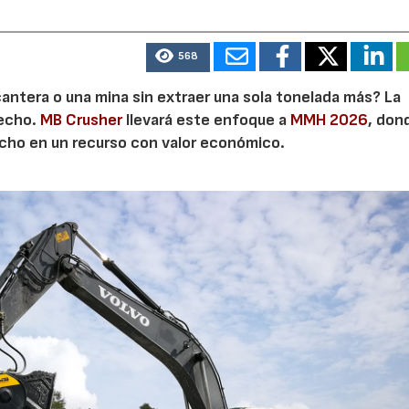
568
cantera o una mina sin extraer una sola tonelada más? La
secho.
MB Crusher
llevará este enfoque a
MMH 2026
, don
echo en un recurso con valor económico.