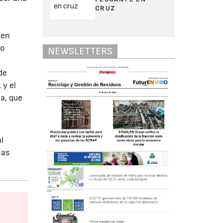
CRUZ
nen
no
NEWSLETTERS
de
 y el
ia, que
l
sas