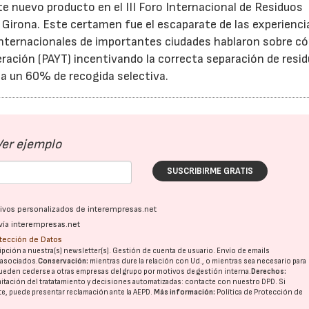
te nuevo producto en el III Foro Internacional de Residuos
 Girona. Este certamen fue el escaparate de las experienci
internacionales de importantes ciudades hablaron sobre c
21/07/2026
28/07/202
ración (PAYT) incentivando la correcta separación de resi
a un 60% de recogida selectiva.
Ver ejemplo
SUSCRIBIRME GRATIS
ativos personalizados de interempresas.net
vía interempresas.net
otección de Datos
pción a nuestra(s) newsletter(s). Gestión de cuenta de usuario. Envío de emails
o asociados.
Conservación:
mientras dure la relación con Ud., o mientras sea necesario para
ueden cederse a otras
empresas del grupo
por motivos de gestión interna.
Derechos:
imitación del tratatamiento y decisiones automatizadas:
contacte con nuestro DPD
. Si
nte, puede presentar reclamación ante la
AEPD
.
Más información:
Política de Protección de