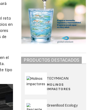
nará
l reto
bios en
dores
s de
en el
PRODUCTOS DESTACADOS
ta.
te tipo
TECYMACAN
MOLINOS
IMPACTORES
Greenllood Ecology