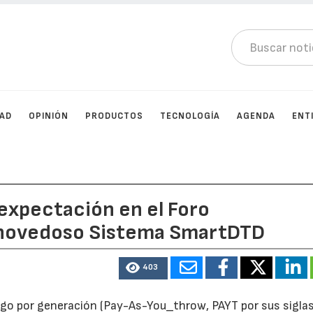
DAD
OPINIÓN
PRODUCTOS
TECNOLOGÍA
AGENDA
ENT
expectación en el Foro
 novedoso Sistema SmartDTD
403
go por generación (Pay-As-You_throw, PAYT por sus sigla