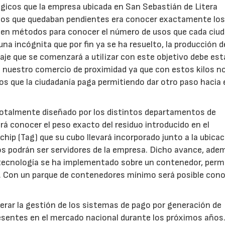
ógicos que la empresa ubicada en San Sebastián de Litera
retos que quedaban pendientes era conocer exactamente lo
sten métodos para conocer el número de usos que cada ciu
na incógnita que por fin ya se ha resuelto, la producción d
aje que se comenzará a utilizar con este objetivo debe est
en nuestro comercio de proximidad ya que con estos kilos n
os que la ciudadanía paga permitiendo dar otro paso hacia 
otalmente diseñado por los distintos departamentos de
rá conocer el peso exacto del residuo introducido en el
chip (Tag) que su cubo llevará incorporado junto a la ubica
s podrán ser servidores de la empresa. Dicho avance, ade
a tecnología se ha implementado sobre un contenedor, perm
. Con un parque de contenedores mínimo será posible cono
erar la gestión de los sistemas de pago por generación de
presentes en el mercado nacional durante los próximos años