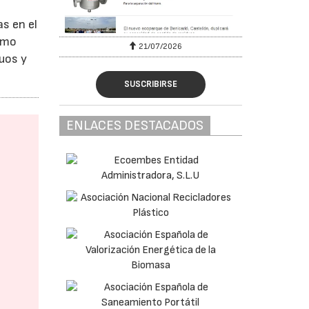
as en el
ómo
6
21/07/2026
duos y
SUSCRIBIRSE
ENLACES DESTACADOS