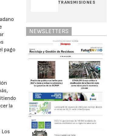
TRANSMISIONES
s
dadano
e
NEWSLETTERS
ar
os
el pago
ción
más,
itiendo
cer la
. Los