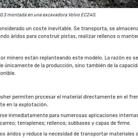
0.3 montada en una excavadora Volvo EC240.
onsiderado un coste inevitable. Se transporta, se almacen
do áridos para construir pistas, realizar rellenos o mante
r minero están replanteando este modelo. La razón es sen
de únicamente de la producción, sino también de la capacid
onible.
usher permiten procesar el material directamente en el fre
te en la explotación.
izarse inmediatamente para numerosas aplicaciones interna
rreo; terraplenes; rellenos; subbases y capas de firme.
s áridos y reduce la necesidad de transportar materiales 