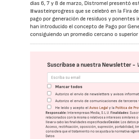
días 6, 7 y 8 de marzo, Distromel presentó es
#wasteinprogress que se celebró en la Fira de
pago por generación de residuos y ponentes 
han introducido el concepto de Pago por Gene
consiguiendo un promedio cercano o superior 
Suscríbase a nuestra Newsletter -
Marcar todos
Autorizo el envío de newsletters y avisos inform
Autorizo el envío de comunicaciones de terceros 
He leído y acepto el
Aviso Legal
y la
Política de Pr
Responsable:
Interempresas Media, S.L.U.
Finalidades:
Suscri
relacionados con la misma o relativos a intereses similares 
llevar a cabo las finalidades especificadas
Cesión:
Los datos p
Acceso, rectificación, oposición, supresión, portabilidad, l
considera que el tratamiento no se ajusta a la normativa vige
Datos