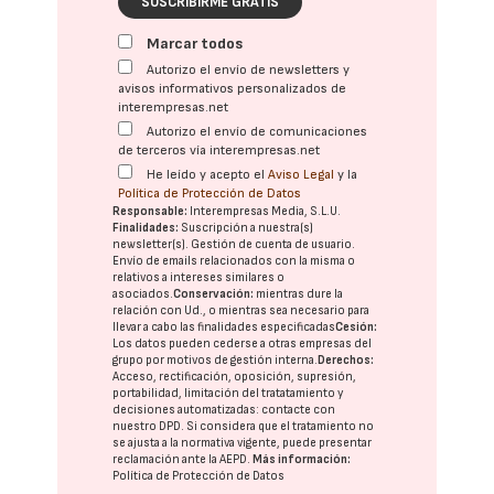
SUSCRIBIRME GRATIS
Marcar todos
Autorizo el envío de newsletters y
avisos informativos personalizados de
interempresas.net
Autorizo el envío de comunicaciones
de terceros vía interempresas.net
He leído y acepto el
Aviso Legal
y la
Política de Protección de Datos
Responsable:
Interempresas Media, S.L.U.
Finalidades:
Suscripción a nuestra(s)
newsletter(s). Gestión de cuenta de usuario.
Envío de emails relacionados con la misma o
relativos a intereses similares o
asociados.
Conservación:
mientras dure la
relación con Ud., o mientras sea necesario para
llevar a cabo las finalidades especificadas
Cesión:
Los datos pueden cederse a otras
empresas del
grupo
por motivos de gestión interna.
Derechos:
Acceso, rectificación, oposición, supresión,
portabilidad, limitación del tratatamiento y
decisiones automatizadas:
contacte con
nuestro DPD
. Si considera que el tratamiento no
se ajusta a la normativa vigente, puede presentar
reclamación ante la
AEPD
.
Más información:
Política de Protección de Datos