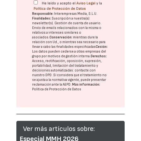
He leído y acepto el
Aviso Legal
y la
Política de Protección de Datos
Responsable:
Interempresas Media, S.L.U.
Finalidades:
Suscripción a nuestra(s)
newsletter(s). Gestión de cuenta de usuario.
Envío de emails relacionados con la misma o
relativos a intereses similares o
asociados.
Conservación:
mientras dure la
relación con Ud., o mientras sea necesario para
llevar a cabo las finalidades especificadas
Cesión:
Los datos pueden cederse a otras
empresas del
grupo
por motivos de gestión interna.
Derechos:
Acceso, rectificación, oposición, supresión,
portabilidad, limitación del tratatamiento y
decisiones automatizadas:
contacte con
nuestro DPD
. Si considera que el tratamiento no
se ajusta a la normativa vigente, puede presentar
reclamación ante la
AEPD
.
Más información:
Política de Protección de Datos
Ver más artículos sobre:
Especial MMH 2026