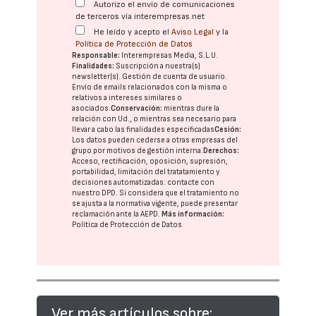
Autorizo el envío de comunicaciones
de terceros vía interempresas.net
He leído y acepto el
Aviso Legal
y la
Política de Protección de Datos
Responsable:
Interempresas Media, S.L.U.
Finalidades:
Suscripción a nuestra(s)
newsletter(s). Gestión de cuenta de usuario.
Envío de emails relacionados con la misma o
relativos a intereses similares o
asociados.
Conservación:
mientras dure la
relación con Ud., o mientras sea necesario para
llevar a cabo las finalidades especificadas
Cesión:
Los datos pueden cederse a otras
empresas del
grupo
por motivos de gestión interna.
Derechos:
Acceso, rectificación, oposición, supresión,
portabilidad, limitación del tratatamiento y
decisiones automatizadas:
contacte con
nuestro DPD
. Si considera que el tratamiento no
se ajusta a la normativa vigente, puede presentar
reclamación ante la
AEPD
.
Más información:
Política de Protección de Datos
Ver más artículos sobre: