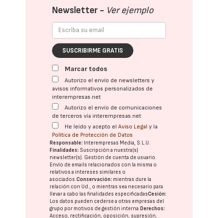
Newsletter -
Ver ejemplo
SUSCRIBIRME GRATIS
Marcar todos
Autorizo el envío de newsletters y
avisos informativos personalizados de
interempresas.net
Autorizo el envío de comunicaciones
de terceros vía interempresas.net
He leído y acepto el
Aviso Legal
y la
Política de Protección de Datos
Responsable:
Interempresas Media, S.L.U.
Finalidades:
Suscripción a nuestra(s)
newsletter(s). Gestión de cuenta de usuario.
Envío de emails relacionados con la misma o
relativos a intereses similares o
asociados.
Conservación:
mientras dure la
relación con Ud., o mientras sea necesario para
llevar a cabo las finalidades especificadas
Cesión:
Los datos pueden cederse a otras
empresas del
grupo
por motivos de gestión interna.
Derechos:
Acceso, rectificación, oposición, supresión,