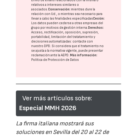
Envío de emails relacionados con la misma o
relativos a intereses similares o
asociados.
Conservación:
mientras dure la
relación con Ud., o mientras sea necesario para
llevar a cabo las finalidades especificadas
Cesión:
Los datos pueden cederse a otras
empresas del
grupo
por motivos de gestión interna.
Derechos:
Acceso, rectificación, oposición, supresión,
portabilidad, limitación del tratatamiento y
decisiones automatizadas:
contacte con
nuestro DPD
. Si considera que el tratamiento no
se ajusta a la normativa vigente, puede presentar
reclamación ante la
AEPD
.
Más información:
Política de Protección de Datos
Ver más artículos sobre:
Especial MMH 2026
La firma italiana mostrará sus
soluciones en Sevilla del 20 al 22 de