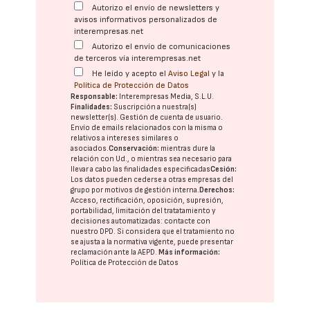
Autorizo el envío de newsletters y
avisos informativos personalizados de
interempresas.net
Autorizo el envío de comunicaciones
de terceros vía interempresas.net
He leído y acepto el
Aviso Legal
y la
Política de Protección de Datos
Responsable:
Interempresas Media, S.L.U.
Finalidades:
Suscripción a nuestra(s)
newsletter(s). Gestión de cuenta de usuario.
Envío de emails relacionados con la misma o
relativos a intereses similares o
asociados.
Conservación:
mientras dure la
relación con Ud., o mientras sea necesario para
llevar a cabo las finalidades especificadas
Cesión:
Los datos pueden cederse a otras
empresas del
grupo
por motivos de gestión interna.
Derechos:
Acceso, rectificación, oposición, supresión,
portabilidad, limitación del tratatamiento y
decisiones automatizadas:
contacte con
nuestro DPD
. Si considera que el tratamiento no
se ajusta a la normativa vigente, puede presentar
reclamación ante la
AEPD
.
Más información:
Política de Protección de Datos