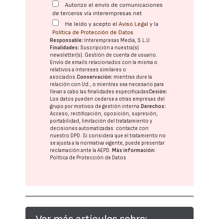
Autorizo el envío de comunicaciones
de terceros vía interempresas.net
He leído y acepto el
Aviso Legal
y la
Política de Protección de Datos
Responsable:
Interempresas Media, S.L.U.
Finalidades:
Suscripción a nuestra(s)
newsletter(s). Gestión de cuenta de usuario.
Envío de emails relacionados con la misma o
relativos a intereses similares o
asociados.
Conservación:
mientras dure la
relación con Ud., o mientras sea necesario para
llevar a cabo las finalidades especificadas
Cesión:
Los datos pueden cederse a otras
empresas del
grupo
por motivos de gestión interna.
Derechos:
Acceso, rectificación, oposición, supresión,
portabilidad, limitación del tratatamiento y
decisiones automatizadas:
contacte con
nuestro DPD
. Si considera que el tratamiento no
se ajusta a la normativa vigente, puede presentar
reclamación ante la
AEPD
.
Más información:
Política de Protección de Datos