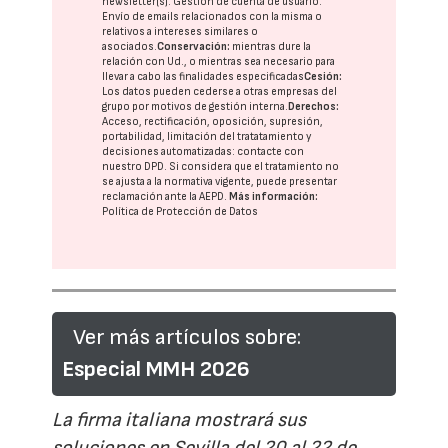
newsletter(s). Gestión de cuenta de usuario.
Envío de emails relacionados con la misma o
relativos a intereses similares o
asociados.
Conservación:
mientras dure la
relación con Ud., o mientras sea necesario para
llevar a cabo las finalidades especificadas
Cesión:
Los datos pueden cederse a otras
empresas del
grupo
por motivos de gestión interna.
Derechos:
Acceso, rectificación, oposición, supresión,
portabilidad, limitación del tratatamiento y
decisiones automatizadas:
contacte con
nuestro DPD
. Si considera que el tratamiento no
se ajusta a la normativa vigente, puede presentar
reclamación ante la
AEPD
.
Más información:
Política de Protección de Datos
Ver más artículos sobre:
Especial MMH 2026
La firma italiana mostrará sus
soluciones en Sevilla del 20 al 22 de