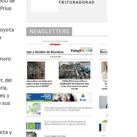
150D de
TRITURADORAS
 Prius
Toyota
NEWSLETTERS
a
onoro
, del
ria,
es y
e sus
yota y