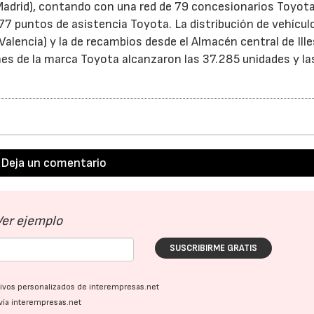
Madrid), contando con una red de 79 concesionarios Toyota
7 puntos de asistencia Toyota. La distribución de vehícul
Valencia) y la de recambios desde el Almacén central de Ill
21/07/2026
ones de la marca Toyota alcanzaron las 37.285 unidades y las
Deja un comentario
Ver ejemplo
SUSCRIBIRME GRATIS
ativos personalizados de interempresas.net
vía interempresas.net