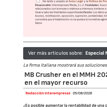
He leído y acepto el
Aviso Legal
y la
Política de Pr
Responsable:
Interempresas Media, S.L.U.
Finalidades:
Suscri
relacionados con la misma o relativos a intereses similares 
llevar a cabo las finalidades especificadas
Cesión:
Los datos p
Acceso, rectificación, oposición, supresión, portabilidad, l
considera que el tratamiento no se ajusta a la normativa vige
Datos
Ver más artículos sobre:
Especial
La firma italiana mostrará sus soluciones 
MB Crusher en el MMH 202
en el mayor recurso
Redacción Interempresas
05/08/2026
¿Es posible aumentar la rentabilidad de una 