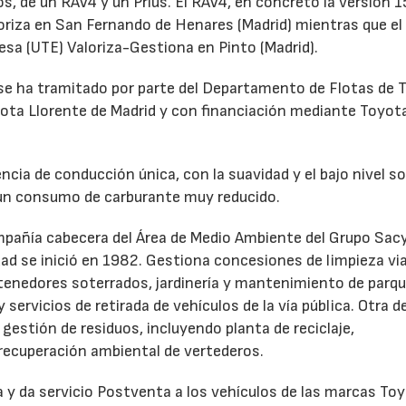
os, de un RAV4 y un Prius. El RAV4, en concreto la versión 
loriza en San Fernando de Henares (Madrid) mientras que el
esa (UTE) Valoriza-Gestiona en Pinto (Madrid).
 se ha tramitado por parte del Departamento de Flotas de 
oyota Llorente de Madrid y con financiación mediante Toyot
ncia de conducción única, con la suavidad y el bajo nivel s
 un consumo de carburante muy reducido.
mpañía cabecera del Área de Medio Ambiente del Grupo Sacyr
d se inició en 1982. Gestiona concesiones de limpieza via
tenedores soterrados, jardinería y mantenimiento de parqu
servicios de retirada de vehículos de la vía pública. Otra d
estión de residuos, incluyendo planta de reciclaje,
recuperación ambiental de vertederos.
 y da servicio Postventa a los vehículos de las marcas To