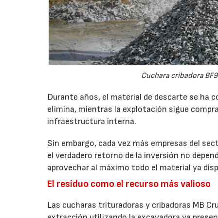
Cuchara cribadora BF9
Durante años, el material de descarte se ha c
elimina, mientras la explotación sigue compran
infraestructura interna.
Sin embargo, cada vez más empresas del secto
el verdadero retorno de la inversión no depen
aprovechar al máximo todo el material ya disp
El residuo como el recurso más valioso
Las cucharas trituradoras y cribadoras MB Cr
extracción utilizando la excavadora ya presen