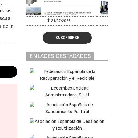
,
os se
escas
28/07/2026
 de la
SUSCRIBIRSE
ENLACES DESTACADOS