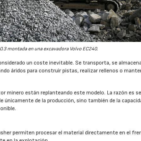
0.3 montada en una excavadora Volvo EC240.
onsiderado un coste inevitable. Se transporta, se almacen
do áridos para construir pistas, realizar rellenos o mante
r minero están replanteando este modelo. La razón es sen
de únicamente de la producción, sino también de la capacid
onible.
usher permiten procesar el material directamente en el fre
te en la explotación.