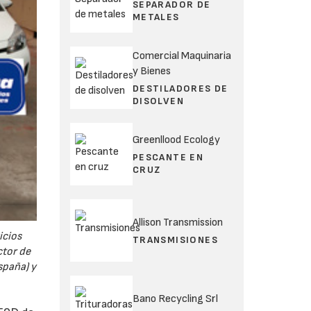
SEPARADOR DE
METALES
Comercial Maquinaria
y Bienes
DESTILADORES DE
DISOLVEN
Greenllood Ecology
PESCANTE EN
CRUZ
Allison Transmission
icios
TRANSMISIONES
ctor de
spaña) y
Bano Recycling Srl