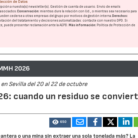
otección de Datos
pción a nuestra(s) newsletter(s). Gestión de cuenta de usuario. Envío de emails
o asociados.
Conservación:
mientras dure la relación con Ud., o mientras sea necesario para
ueden cederse a otras
empresas del grupo
por motivos de gestión interna.
Derechos:
imitación del tratatamiento y decisiones automatizadas:
contacte con nuestro DPD
. Si
nte, puede presentar reclamación ante la
AEPD
.
Más información:
Política de Protección de
 MMH 2026
en Sevilla del 20 al 22 de octubre
6: cuando un residuo se convier
650
cantera o una mina sin extraer una sola tonelada más? La