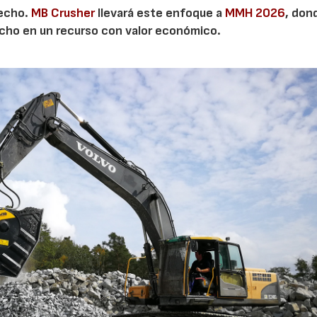
secho.
MB Crusher
llevará este enfoque a
MMH 2026
, don
echo en un recurso con valor económico.