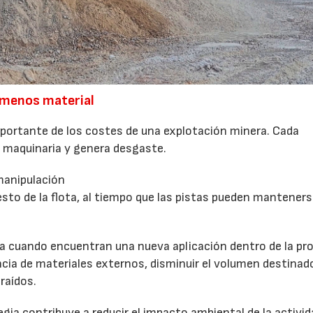
 menos material
mportante de los costes de una explotación minera. Cada
maquinaria y genera desgaste.
manipulación
esto de la flota, al tiempo que las pistas pueden mantener
ma cuando encuentran una nueva aplicación dentro de la pro
encia de materiales externos, disminuir el volumen destinad
raídos.
ia contribuye a reducir el impacto ambiental de la activid