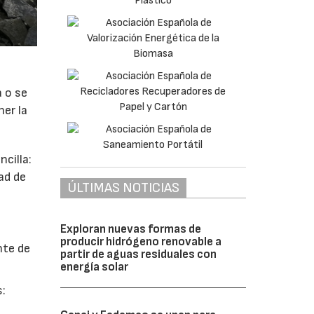
a o se
ner la
cilla:
ad de
ÚLTIMAS NOTICIAS
Exploran nuevas formas de
producir hidrógeno renovable a
nte de
partir de aguas residuales con
energía solar
s: