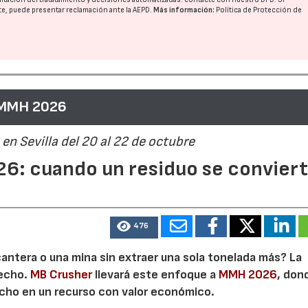
nte, puede presentar reclamación ante la
AEPD
.
Más información:
Política de Protección de
 MMH 2026
en Sevilla del 20 al 22 de octubre
6: cuando un residuo se convier
476
cantera o una mina sin extraer una sola tonelada más? La
secho.
MB Crusher
llevará este enfoque a
MMH 2026
, don
echo en un recurso con valor económico.