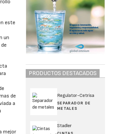
rollo
en este
n un
 de
ecta
PRODUCTOS DESTACADOS
ara
de
Regulator-Cetrisa
emas de
viada a
SEPARADOR DE
METALES
u
Stadler
a mejor
CINTAS