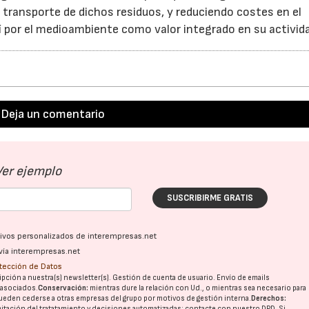
 transporte de dichos residuos, y reduciendo costes en el
 por el medioambiente como valor integrado en su activid
Deja un comentario
Ver ejemplo
SUSCRIBIRME GRATIS
ativos personalizados de interempresas.net
vía interempresas.net
otección de Datos
pción a nuestra(s) newsletter(s). Gestión de cuenta de usuario. Envío de emails
o asociados.
Conservación:
mientras dure la relación con Ud., o mientras sea necesario para
ueden cederse a otras
empresas del grupo
por motivos de gestión interna.
Derechos:
imitación del tratatamiento y decisiones automatizadas:
contacte con nuestro DPD
. Si