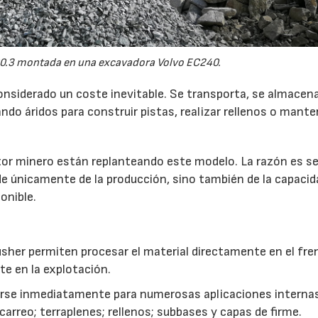
0.3 montada en una excavadora Volvo EC240.
onsiderado un coste inevitable. Se transporta, se almacen
do áridos para construir pistas, realizar rellenos o mante
r minero están replanteando este modelo. La razón es sen
de únicamente de la producción, sino también de la capacid
onible.
usher permiten procesar el material directamente en el fre
te en la explotación.
izarse inmediatamente para numerosas aplicaciones interna
rreo; terraplenes; rellenos; subbases y capas de firme.