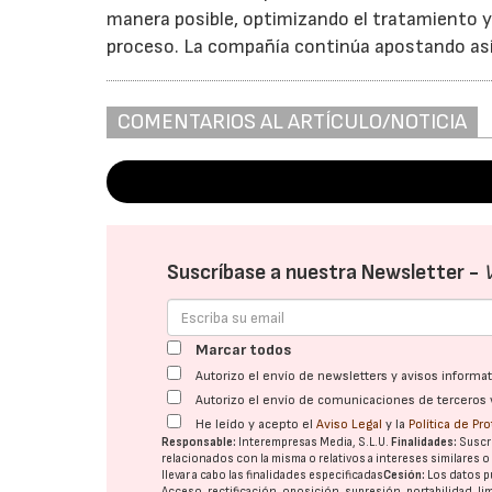
manera posible, optimizando el tratamiento y
proceso. La compañía continúa apostando así
COMENTARIOS AL ARTÍCULO/NOTICIA
Suscríbase a nuestra Newsletter -
Marcar todos
Autorizo el envío de newsletters y avisos inform
Autorizo el envío de comunicaciones de terceros 
He leído y acepto el
Aviso Legal
y la
Política de Pr
Responsable:
Interempresas Media, S.L.U.
Finalidades:
Suscri
relacionados con la misma o relativos a intereses similares 
llevar a cabo las finalidades especificadas
Cesión:
Los datos p
Acceso, rectificación, oposición, supresión, portabilidad, l