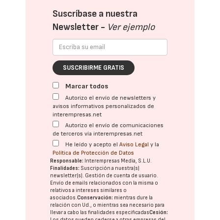
Suscríbase a nuestra
Newsletter -
Ver ejemplo
SUSCRIBIRME GRATIS
Marcar todos
Autorizo el envío de newsletters y
avisos informativos personalizados de
interempresas.net
Autorizo el envío de comunicaciones
de terceros vía interempresas.net
He leído y acepto el
Aviso Legal
y la
Política de Protección de Datos
Responsable:
Interempresas Media, S.L.U.
Finalidades:
Suscripción a nuestra(s)
newsletter(s). Gestión de cuenta de usuario.
Envío de emails relacionados con la misma o
relativos a intereses similares o
asociados.
Conservación:
mientras dure la
relación con Ud., o mientras sea necesario para
llevar a cabo las finalidades especificadas
Cesión:
Los datos pueden cederse a otras
empresas del