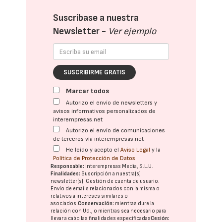
Suscríbase a nuestra
Newsletter -
Ver ejemplo
SUSCRIBIRME GRATIS
Marcar todos
Autorizo el envío de newsletters y
avisos informativos personalizados de
interempresas.net
Autorizo el envío de comunicaciones
de terceros vía interempresas.net
He leído y acepto el
Aviso Legal
y la
Política de Protección de Datos
Responsable:
Interempresas Media, S.L.U.
Finalidades:
Suscripción a nuestra(s)
newsletter(s). Gestión de cuenta de usuario.
Envío de emails relacionados con la misma o
relativos a intereses similares o
asociados.
Conservación:
mientras dure la
relación con Ud., o mientras sea necesario para
llevar a cabo las finalidades especificadas
Cesión: