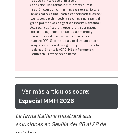
relativos a intereses similares o
asociados.
Conservación:
mientras dure la
relación con Ud., o mientras sea necesario para
llevar a cabo las finalidades especificadas
Cesión:
Los datos pueden cederse a otras
empresas del
grupo
por motivos de gestión interna.
Derechos:
Acceso, rectificación, oposición, supresión,
portabilidad, limitación del tratatamiento y
decisiones automatizadas:
contacte con
nuestro DPD
. Si considera que el tratamiento no
se ajusta a la normativa vigente, puede presentar
reclamación ante la
AEPD
.
Más información:
Política de Protección de Datos
Ver más artículos sobre:
Especial MMH 2026
La firma italiana mostrará sus
soluciones en Sevilla del 20 al 22 de
octubre