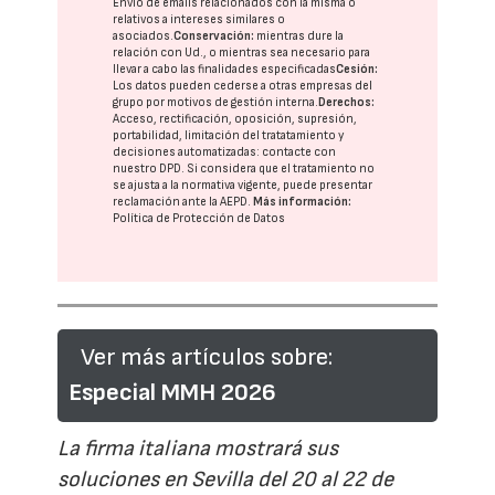
Envío de emails relacionados con la misma o
relativos a intereses similares o
asociados.
Conservación:
mientras dure la
relación con Ud., o mientras sea necesario para
llevar a cabo las finalidades especificadas
Cesión:
Los datos pueden cederse a otras
empresas del
grupo
por motivos de gestión interna.
Derechos:
Acceso, rectificación, oposición, supresión,
portabilidad, limitación del tratatamiento y
decisiones automatizadas:
contacte con
nuestro DPD
. Si considera que el tratamiento no
se ajusta a la normativa vigente, puede presentar
reclamación ante la
AEPD
.
Más información:
Política de Protección de Datos
Ver más artículos sobre:
Especial MMH 2026
La firma italiana mostrará sus
soluciones en Sevilla del 20 al 22 de