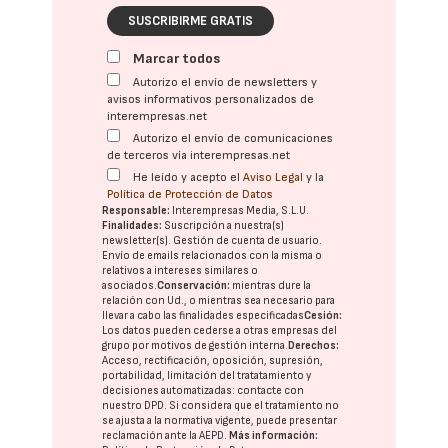
SUSCRIBIRME GRATIS
Marcar todos
Autorizo el envío de newsletters y
avisos informativos personalizados de
interempresas.net
Autorizo el envío de comunicaciones
de terceros vía interempresas.net
He leído y acepto el
Aviso Legal
y la
Política de Protección de Datos
Responsable:
Interempresas Media, S.L.U.
Finalidades:
Suscripción a nuestra(s)
newsletter(s). Gestión de cuenta de usuario.
Envío de emails relacionados con la misma o
relativos a intereses similares o
asociados.
Conservación:
mientras dure la
relación con Ud., o mientras sea necesario para
llevar a cabo las finalidades especificadas
Cesión:
Los datos pueden cederse a otras
empresas del
grupo
por motivos de gestión interna.
Derechos:
Acceso, rectificación, oposición, supresión,
portabilidad, limitación del tratatamiento y
decisiones automatizadas:
contacte con
nuestro DPD
. Si considera que el tratamiento no
se ajusta a la normativa vigente, puede presentar
reclamación ante la
AEPD
.
Más información: