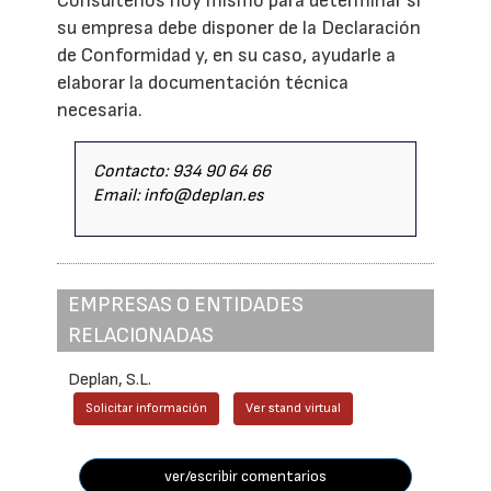
Consúltenos hoy mismo para determinar si
su empresa debe disponer de la Declaración
de Conformidad y, en su caso, ayudarle a
elaborar la documentación técnica
necesaria.
Contacto: 934 90 64 66
Email: info@deplan.es
EMPRESAS O ENTIDADES
RELACIONADAS
Deplan, S.L.
Solicitar información
Ver stand virtual
ver/escribir comentarios