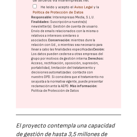
de terceros vía interempresas.net
He leído y acepto el
Aviso Legal
y la
Política de Protección de Datos
Responsable:
Interempresas Media, S.L.U.
Finalidades:
Suscripción a nuestra(s)
newsletter(s). Gestión de cuenta de usuario.
Envío de emails relacionados con la misma o
relativos a intereses similares o
asociados.
Conservación:
mientras dure la
relación con Ud., o mientras sea necesario para
llevar a cabo las finalidades especificadas
Cesión:
Los datos pueden cederse a otras
empresas del
grupo
por motivos de gestión interna.
Derechos:
Acceso, rectificación, oposición, supresión,
portabilidad, limitación del tratatamiento y
decisiones automatizadas:
contacte con
nuestro DPD
. Si considera que el tratamiento no
se ajusta a la normativa vigente, puede presentar
reclamación ante la
AEPD
.
Más información:
Política de Protección de Datos
El proyecto contempla una capacidad
de gestión de hasta 3,5 millones de