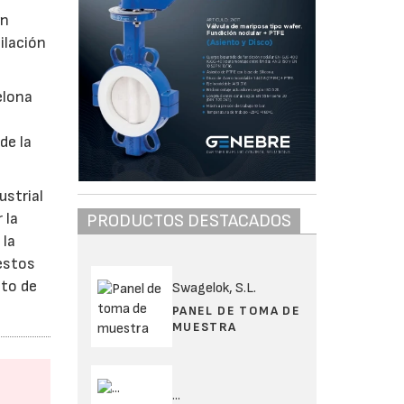
n
ilación
elona
de la
ustrial
 la
PRODUCTOS DESTACADOS
 la
estos
nto de
Swagelok, S.L.
PANEL DE TOMA DE
MUESTRA
...