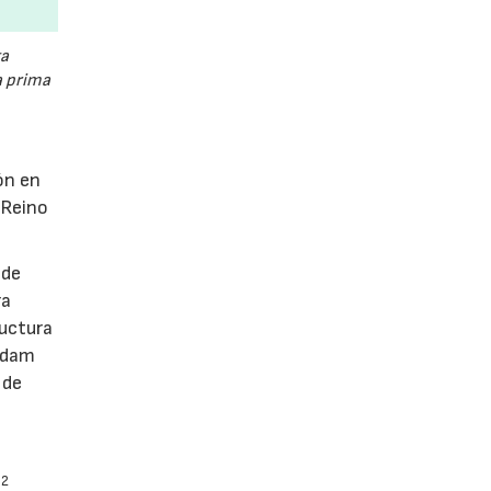
a
a prima
ón en
 Reino
 de
ra
ructura
erdam
 de
O
2