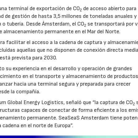
na terminal de exportación de CO
de acceso abierto para
2
d de gestión de hasta 3,5 millones de toneladas anuales y 
ón o tubería. Desde Ámsterdam, el CO
se transportará por v
2
e almacenamiento permanente en el Mar del Norte.
a facilitar el acceso a la cadena de captura y almacenami
luidas aquellas que no disponen de conexión directa medi
 está prevista para 2030.
to su experiencia en el desarrollo y operación de grandes
nocimiento en el transporte y almacenamiento de producto
vanzar hacia una terminal segura y preparada para crecer
sde la compañía.
um Global Energy Logistics, señaló que “la captura de CO
s
2
tructuras capaces de conectar de forma eficiente a los em
macenamiento permanente. SeaSeaS Amsterdam tiene poten
a cadena en el norte de Europa”.