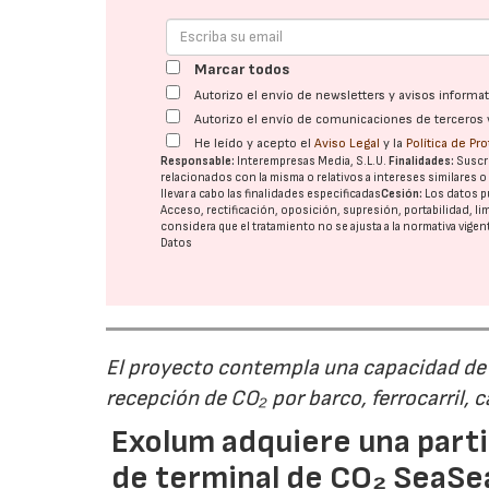
Marcar todos
Autorizo el envío de newsletters y avisos inform
Autorizo el envío de comunicaciones de terceros 
He leído y acepto el
Aviso Legal
y la
Política de Pr
Responsable:
Interempresas Media, S.L.U.
Finalidades:
Suscri
relacionados con la misma o relativos a intereses similares 
llevar a cabo las finalidades especificadas
Cesión:
Los datos p
Acceso, rectificación, oposición, supresión, portabilidad, l
considera que el tratamiento no se ajusta a la normativa vige
Datos
El proyecto contempla una capacidad de g
recepción de CO₂ por barco, ferrocarril, 
Exolum adquiere una parti
de terminal de CO₂ SeaS