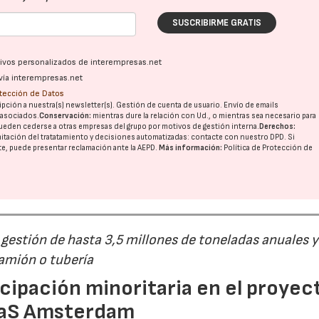
SUSCRIBIRME GRATIS
ativos personalizados de interempresas.net
vía interempresas.net
otección de Datos
pción a nuestra(s) newsletter(s). Gestión de cuenta de usuario. Envío de emails
o asociados.
Conservación:
mientras dure la relación con Ud., o mientras sea necesario para
ueden cederse a otras
empresas del grupo
por motivos de gestión interna.
Derechos:
imitación del tratatamiento y decisiones automatizadas:
contacte con nuestro DPD
. Si
nte, puede presentar reclamación ante la
AEPD
.
Más información:
Política de Protección de
estión de hasta 3,5 millones de toneladas anuales y
camión o tubería
cipación minoritaria en el proyec
eaS Amsterdam