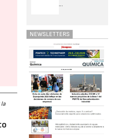
...
NEWSLETTERS
 la
to