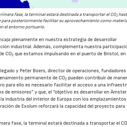
imera fase, la terminal estará destinada a transportar el CO
hast
2
ara posteriormente facilitar su aprovechamiento como materi
en el entorno portuario.
caja plenamente en nuestra estrategia de desarrollar
zación industrial. Además, complementa nuestra participaci
 de CO
que estamos impulsando en el puerto de Bristol, en
2
legado y Peter Boers, director de operaciones, fundadores
macenamiento permanente de CO
pueden contribuir de mane
2
ero para ello es necesario facilitar el acceso a una infraest
os de emisores” y que, el “objetivo es desarrollar en Ámst
la industria del interior de Europa con los emplazamientos
ración de Exolum reforzará la capacidad del proyecto para
era fase, la terminal estará destinada a transportar el C