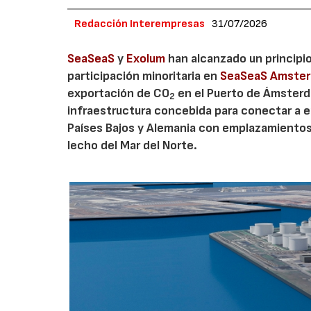
Redacción Interempresas
31/07/2026
SeaSeaS
y
Exolum
han alcanzado un principi
participación minoritaria en
SeaSeaS Amste
exportación de CO
en el Puerto de Ámsterda
2
infraestructura concebida para conectar a e
Países Bajos y Alemania con emplazamiento
lecho del Mar del Norte.