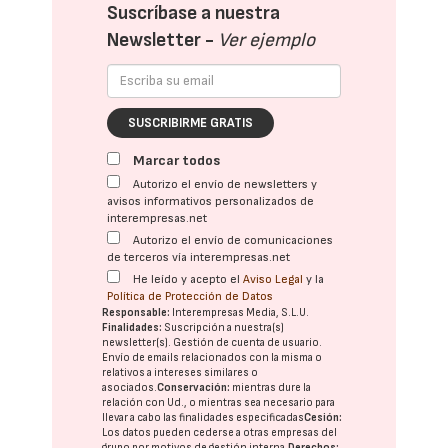
Suscríbase a nuestra
Newsletter -
Ver ejemplo
SUSCRIBIRME GRATIS
Marcar todos
Autorizo el envío de newsletters y
avisos informativos personalizados de
interempresas.net
Autorizo el envío de comunicaciones
de terceros vía interempresas.net
He leído y acepto el
Aviso Legal
y la
Política de Protección de Datos
Responsable:
Interempresas Media, S.L.U.
Finalidades:
Suscripción a nuestra(s)
newsletter(s). Gestión de cuenta de usuario.
Envío de emails relacionados con la misma o
relativos a intereses similares o
asociados.
Conservación:
mientras dure la
relación con Ud., o mientras sea necesario para
llevar a cabo las finalidades especificadas
Cesión:
Los datos pueden cederse a otras
empresas del
grupo
por motivos de gestión interna.
Derechos: