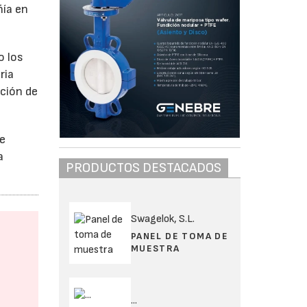
ñía en
o los
ria
nción de
se
a
PRODUCTOS DESTACADOS
Swagelok, S.L.
PANEL DE TOMA DE
MUESTRA
...