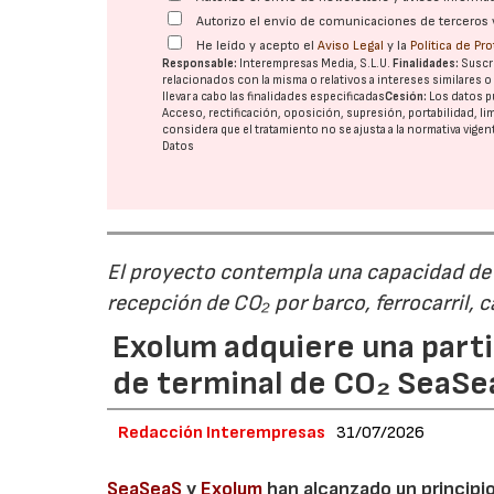
Autorizo el envío de comunicaciones de terceros 
He leído y acepto el
Aviso Legal
y la
Política de Pr
Responsable:
Interempresas Media, S.L.U.
Finalidades:
Suscri
relacionados con la misma o relativos a intereses similares 
llevar a cabo las finalidades especificadas
Cesión:
Los datos p
Acceso, rectificación, oposición, supresión, portabilidad, l
considera que el tratamiento no se ajusta a la normativa vige
Datos
El proyecto contempla una capacidad de g
recepción de CO₂ por barco, ferrocarril, 
Exolum adquiere una parti
de terminal de CO₂ SeaS
Redacción Interempresas
31/07/2026
SeaSeaS
y
Exolum
han alcanzado un principi