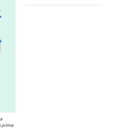
a
a prima