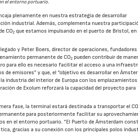
en el entorno portuario.
caja plenamente en nuestra estrategia de desarrollar
zación industrial. Además, complementa nuestra participaci
 de CO
que estamos impulsando en el puerto de Bristol, en
2
legado y Peter Boers, director de operaciones, fundadores
macenamiento permanente de CO
pueden contribuir de mane
2
ero para ello es necesario facilitar el acceso a una infraest
os de emisores” y que, el “objetivo es desarrollar en Ámst
la industria del interior de Europa con los emplazamientos
ración de Exolum reforzará la capacidad del proyecto para
era fase, la terminal estará destinada a transportar el C
rmanente para posteriormente facilitar su aprovechamie
os en el entorno portuario. “El Puerto de Ámsterdam cons
ica, gracias a su conexión con los principales polos indust