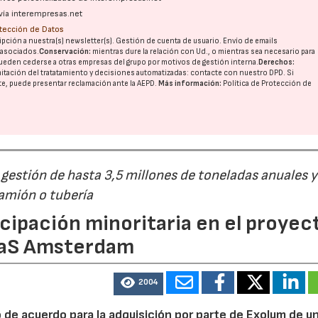
vía interempresas.net
otección de Datos
pción a nuestra(s) newsletter(s). Gestión de cuenta de usuario. Envío de emails
o asociados.
Conservación:
mientras dure la relación con Ud., o mientras sea necesario para
ueden cederse a otras
empresas del grupo
por motivos de gestión interna.
Derechos:
imitación del tratatamiento y decisiones automatizadas:
contacte con nuestro DPD
. Si
nte, puede presentar reclamación ante la
AEPD
.
Más información:
Política de Protección de
estión de hasta 3,5 millones de toneladas anuales y
camión o tubería
cipación minoritaria en el proyec
eaS Amsterdam
2004
o de acuerdo para la adquisición por parte de Exolum de u