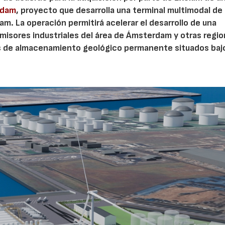
rdam
, proyecto que desarrolla una terminal multimodal de
m. La operación permitirá acelerar el desarrollo de una
misores industriales del área de Ámsterdam y otras regi
23/07/2026
30/07/2026
s de almacenamiento geológico permanente situados bajo