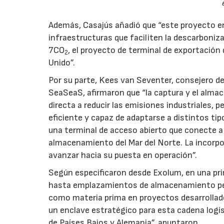
Además, Casajús añadió que “este proyecto en
infraestructuras que faciliten la descarboni
7CO
, el proyecto de terminal de exportación
2
Unido”.
Por su parte, Kees van Seventer, consejero de
SeaSeaS, afirmaron que “la captura y el al
directa a reducir las emisiones industriales, p
eficiente y capaz de adaptarse a distintos tip
una terminal de acceso abierto que conecte a 
almacenamiento del Mar del Norte. La incorpo
avanzar hacia su puesta en operación”.
Según especificaron desde Exolum, en una prim
hasta emplazamientos de almacenamiento pe
como materia prima en proyectos desarrollad
un enclave estratégico para esta cadena logíst
de Países Bajos y Alemania”, apuntaron.