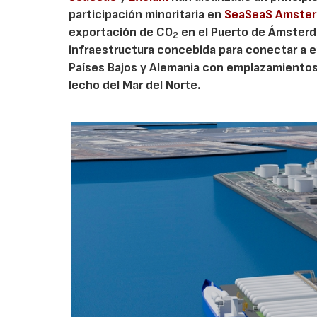
participación minoritaria en
SeaSeaS Amste
exportación de CO
en el Puerto de Ámsterda
2
infraestructura concebida para conectar a e
Países Bajos y Alemania con emplazamiento
lecho del Mar del Norte.