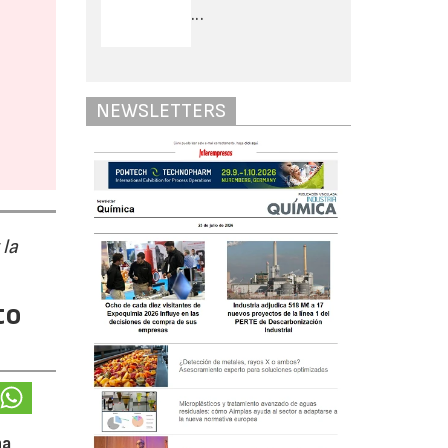
...
NEWSLETTERS
 la
to
na