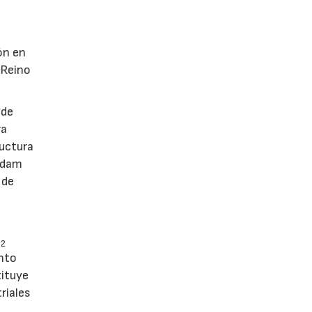
ón en
 Reino
 de
ra
ructura
erdam
 de
O
2
nto
tituye
riales