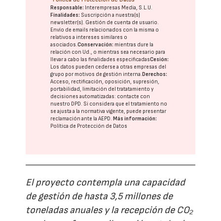
Responsable:
Interempresas Media, S.L.U.
Finalidades:
Suscripción a nuestra(s)
newsletter(s). Gestión de cuenta de usuario.
Envío de emails relacionados con la misma o
relativos a intereses similares o
asociados.
Conservación:
mientras dure la
relación con Ud., o mientras sea necesario para
llevar a cabo las finalidades especificadas
Cesión:
Los datos pueden cederse a otras
empresas del
grupo
por motivos de gestión interna.
Derechos:
Acceso, rectificación, oposición, supresión,
portabilidad, limitación del tratatamiento y
decisiones automatizadas:
contacte con
nuestro DPD
. Si considera que el tratamiento no
se ajusta a la normativa vigente, puede presentar
reclamación ante la
AEPD
.
Más información:
Política de Protección de Datos
El proyecto contempla una capacidad
de gestión de hasta 3,5 millones de
toneladas anuales y la recepción de CO₂