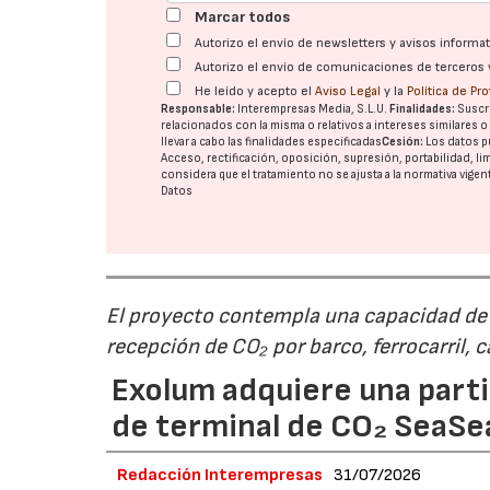
Marcar todos
Autorizo el envío de newsletters y avisos inform
Autorizo el envío de comunicaciones de terceros 
He leído y acepto el
Aviso Legal
y la
Política de Pr
Responsable:
Interempresas Media, S.L.U.
Finalidades:
Suscri
relacionados con la misma o relativos a intereses similares 
llevar a cabo las finalidades especificadas
Cesión:
Los datos p
Acceso, rectificación, oposición, supresión, portabilidad, l
considera que el tratamiento no se ajusta a la normativa vige
Datos
El proyecto contempla una capacidad de g
recepción de CO₂ por barco, ferrocarril, 
Exolum adquiere una parti
de terminal de CO₂ SeaS
Redacción Interempresas
31/07/2026