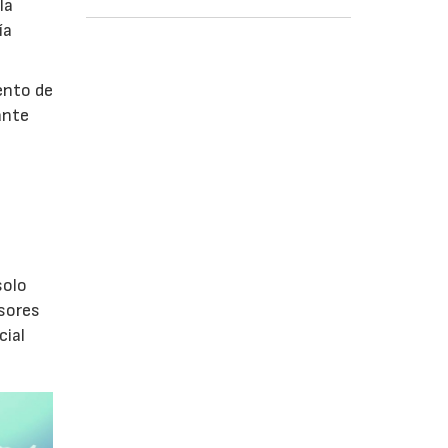
la
ía
ento de
ante
s
olo
isores
cial