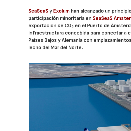
SeaSeaS
y
Exolum
han alcanzado un principi
participación minoritaria en
SeaSeaS Amste
exportación de CO
en el Puerto de Ámsterda
2
infraestructura concebida para conectar a e
Países Bajos y Alemania con emplazamiento
lecho del Mar del Norte.