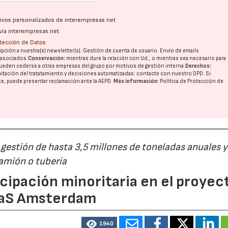
ativos personalizados de interempresas.net
vía interempresas.net
23/07/2026
30/07/2026
otección de Datos
pción a nuestra(s) newsletter(s). Gestión de cuenta de usuario. Envío de emails
o asociados.
Conservación:
mientras dure la relación con Ud., o mientras sea necesario para
ueden cederse a otras
empresas del grupo
por motivos de gestión interna.
Derechos:
imitación del tratatamiento y decisiones automatizadas:
contacte con nuestro DPD
. Si
nte, puede presentar reclamación ante la
AEPD
.
Más información:
Política de Protección de
estión de hasta 3,5 millones de toneladas anuales y
camión o tubería
cipación minoritaria en el proyec
eaS Amsterdam
1940