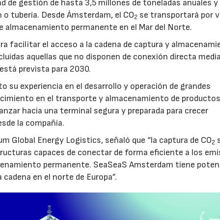
d de gestión de hasta 3,5 millones de toneladas anuales y 
ón o tubería. Desde Ámsterdam, el CO
se transportará por v
2
e almacenamiento permanente en el Mar del Norte.
a facilitar el acceso a la cadena de captura y almacenami
luidas aquellas que no disponen de conexión directa medi
 está prevista para 2030.
to su experiencia en el desarrollo y operación de grandes
nocimiento en el transporte y almacenamiento de producto
vanzar hacia una terminal segura y preparada para crecer
sde la compañía.
um Global Energy Logistics, señaló que “la captura de CO
s
2
tructuras capaces de conectar de forma eficiente a los em
macenamiento permanente. SeaSeaS Amsterdam tiene poten
a cadena en el norte de Europa”.