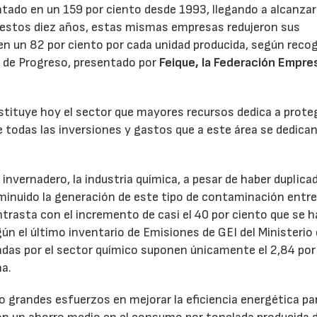
tado en un 159 por ciento desde 1993, llegando a alcanzar
 estos diez años, estas mismas empresas redujeron sus
en un 82 por ciento por cada unidad producida, según recog
 de Progreso, presentado por
Feique, la Federación Empres
nstituye hoy el sector que mayores recursos dedica a proteg
e todas las inversiones y gastos que a este área se dedica
invernadero, la industria química, a pesar de haber duplica
isminuido la generación de este tipo de contaminación entr
trasta con el incremento de casi el 40 por ciento que se h
n el último inventario de Emisiones de GEI del Ministerio
das por el sector químico suponen únicamente el 2,84 por
ña.
do grandes esfuerzos en mejorar la eficiencia energética pa