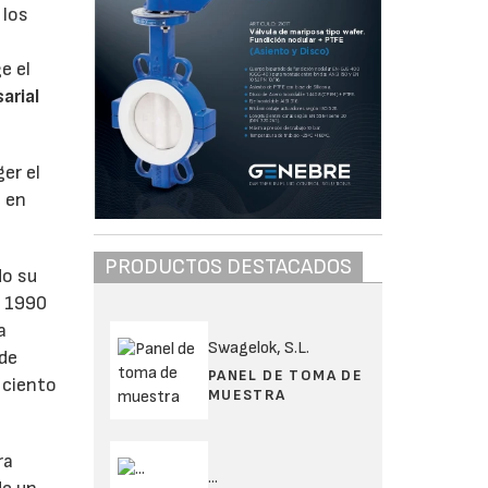
 los
e el
arial
er el
n en
PRODUCTOS DESTACADOS
do su
e 1990
a
Swagelok, S.L.
 de
PANEL DE TOMA DE
 ciento
MUESTRA
ra
...