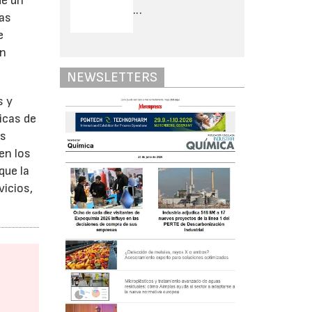
de un
...
sas
e
an
NEWSLETTERS
s y
icas de
es
en los
que la
vicios,