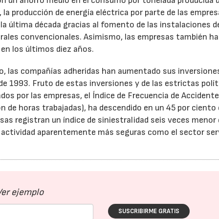
n un ahorro medio en el consumo por tonelada producida 
 la producción de energía eléctrica por parte de las empre
la última década gracias al fomento de las instalaciones d
trales convencionales. Asimismo, las empresas también h
 en los últimos diez años.
ajo, las compañías adheridas han aumentado sus inversione
e 1993. Fruto de estas inversiones y de las estrictas polít
ados por las empresas, el Índice de Frecuencia de Accident
n de horas trabajadas), ha descendido en un 45 por ciento 
as registran un índice de siniestralidad seis veces menor 
de actividad aparentemente más seguras como el sector ser
Ver ejemplo
SUSCRIBIRME GRATIS