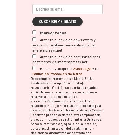
SUSCRIBIRME GRATIS
Marcar todos
Autorizo el envío de newsletters y
avisos informativos personalizados de
interempresas.net
Autorizo el envío de comunicaciones
de terceros vía interempresas.net
He leído y acepto el
Aviso Legal
y la
Política de Protección de Datos
Responsable:
Interempresas Media, S.L.U.
Finalidades:
Suscripción a nuestra(s)
newsletter(s). Gestión de cuenta de usuario.
Envío de emails relacionados con la misma o
relativos a intereses similares o
asociados.
Conservación:
mientras dure la
relación con Ud., o mientras sea necesario para
llevar a cabo las finalidades especificadas
Cesión:
Los datos pueden cederse a otras
empresas del
grupo
por motivos de gestión interna.
Derechos:
Acceso, rectificación, oposición, supresión,
portabilidad, limitación del tratatamiento y
decisiones automatizadas:
contacte con