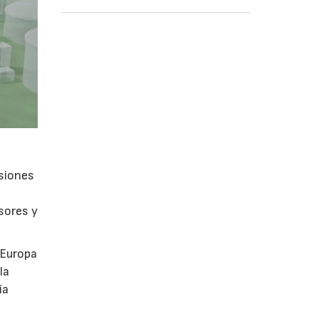
isiones
sores y
 Europa
la
ía