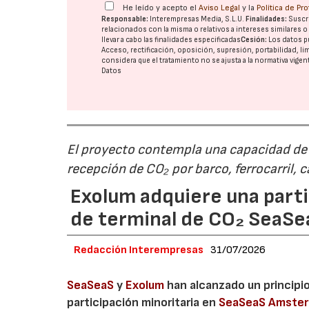
He leído y acepto el
Aviso Legal
y la
Política de Pr
Responsable:
Interempresas Media, S.L.U.
Finalidades:
Suscri
relacionados con la misma o relativos a intereses similares 
llevar a cabo las finalidades especificadas
Cesión:
Los datos p
Acceso, rectificación, oposición, supresión, portabilidad, l
considera que el tratamiento no se ajusta a la normativa vige
Datos
El proyecto contempla una capacidad de g
recepción de CO₂ por barco, ferrocarril, 
Exolum adquiere una parti
de terminal de CO₂ SeaS
Redacción Interempresas
31/07/2026
SeaSeaS
y
Exolum
han alcanzado un principi
participación minoritaria en
SeaSeaS Amste