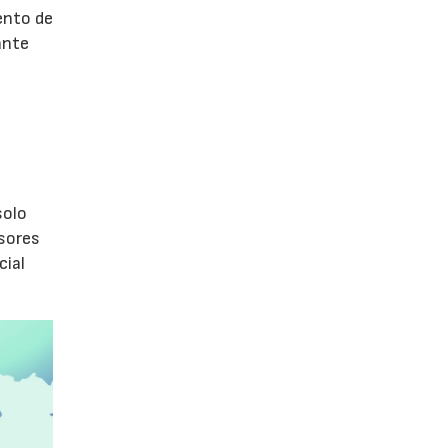
ento de
ante
s
olo
isores
cial