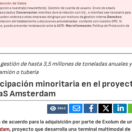
otección de Datos
pción a nuestra(s) newsletter(s). Gestión de cuenta de usuario. Envío de emails
o asociados.
Conservación:
mientras dure la relación con Ud., o mientras sea necesario para
ueden cederse a otras
empresas del grupo
por motivos de gestión interna.
Derechos:
imitación del tratatamiento y decisiones automatizadas:
contacte con nuestro DPD
. Si
nte, puede presentar reclamación ante la
AEPD
.
Más información:
Política de Protección de
estión de hasta 3,5 millones de toneladas anuales y
camión o tubería
cipación minoritaria en el proyec
eaS Amsterdam
2643
o de acuerdo para la adquisición por parte de Exolum de u
rdam
, proyecto que desarrolla una terminal multimodal de