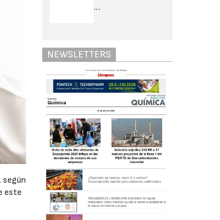
...
NEWSLETTERS
, según
e este