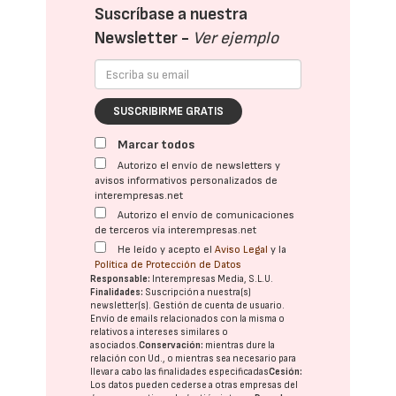
Suscríbase a nuestra
Newsletter -
Ver ejemplo
SUSCRIBIRME GRATIS
Marcar todos
Autorizo el envío de newsletters y
avisos informativos personalizados de
interempresas.net
Autorizo el envío de comunicaciones
de terceros vía interempresas.net
He leído y acepto el
Aviso Legal
y la
Política de Protección de Datos
Responsable:
Interempresas Media, S.L.U.
Finalidades:
Suscripción a nuestra(s)
newsletter(s). Gestión de cuenta de usuario.
Envío de emails relacionados con la misma o
relativos a intereses similares o
asociados.
Conservación:
mientras dure la
relación con Ud., o mientras sea necesario para
llevar a cabo las finalidades especificadas
Cesión:
Los datos pueden cederse a otras
empresas del