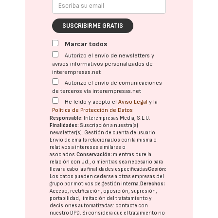
SUSCRIBIRME GRATIS
Marcar todos
Autorizo el envío de newsletters y
avisos informativos personalizados de
interempresas.net
Autorizo el envío de comunicaciones
de terceros vía interempresas.net
He leído y acepto el
Aviso Legal
y la
Política de Protección de Datos
Responsable:
Interempresas Media, S.L.U.
Finalidades:
Suscripción a nuestra(s)
newsletter(s). Gestión de cuenta de usuario.
Envío de emails relacionados con la misma o
relativos a intereses similares o
asociados.
Conservación:
mientras dure la
relación con Ud., o mientras sea necesario para
llevar a cabo las finalidades especificadas
Cesión:
Los datos pueden cederse a otras
empresas del
grupo
por motivos de gestión interna.
Derechos:
Acceso, rectificación, oposición, supresión,
portabilidad, limitación del tratatamiento y
decisiones automatizadas:
contacte con
nuestro DPD
. Si considera que el tratamiento no