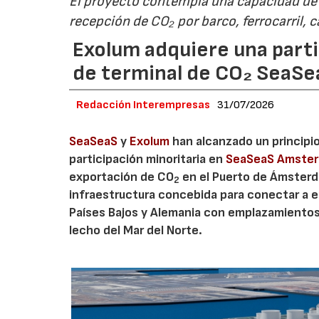
El proyecto contempla una capacidad de g
recepción de CO₂ por barco, ferrocarril, 
Exolum adquiere una parti
de terminal de CO₂ SeaS
Redacción Interempresas
31/07/2026
SeaSeaS
y
Exolum
han alcanzado un principi
participación minoritaria en
SeaSeaS Amste
exportación de CO
en el Puerto de Ámsterda
2
infraestructura concebida para conectar a e
Países Bajos y Alemania con emplazamiento
lecho del Mar del Norte.