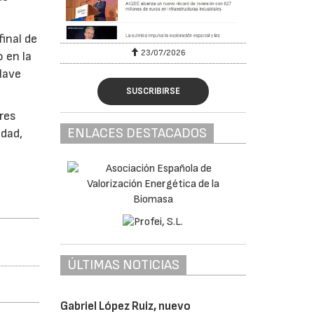
inal de
23/07/2026
 en la
lave
SUSCRIBIRSE
ores
ENLACES DESTACADOS
idad,
ÚLTIMAS NOTICIAS
Gabriel López Ruiz, nuevo