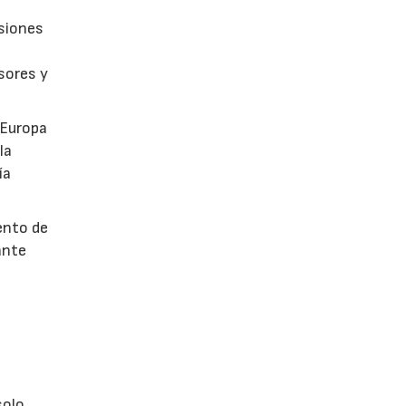
isiones
sores y
 Europa
la
ía
ento de
ante
s
olo