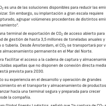
CO
es una de las soluciones disponibles para reducir las em
2
nizar. Sin embargo, su implantación a gran escala requiere
pturado, agrupar volúmenes procedentes de distintos emi
namiento”.
na terminal de exportación de CO
de acceso abierto para
2
d de gestión de hasta 3,5 millones de toneladas anuales y 
ón o tubería. Desde Ámsterdam, el CO
se transportará por v
2
e almacenamiento permanente en el Mar del Norte.
a facilitar el acceso a la cadena de captura y almacenami
luidas aquellas que no disponen de conexión directa medi
 está prevista para 2030.
to su experiencia en el desarrollo y operación de grandes
nocimiento en el transporte y almacenamiento de producto
vanzar hacia una terminal segura y preparada para crecer
sde la compañía.
um Global Energy Logistics, señaló que “la captura de CO
s