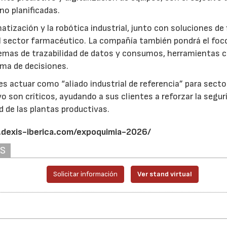
no planificadas.
ización y la robótica industrial, junto con soluciones de f
23/07/2026
30/07/2026
l sector farmacéutico. La compañía también pondrá el foco
temas de trazabilidad de datos y consumos, herramientas c
oma de decisiones.
es actuar como “aliado industrial de referencia” para sect
 son críticos, ayudando a sus clientes a reforzar la segur
d de las plantas productivas.
.dexis-iberica.com/expoquimia-2026/
AS
Solicitar información
Ver stand virtual