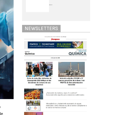
...
NEWSLETTERS
y
de