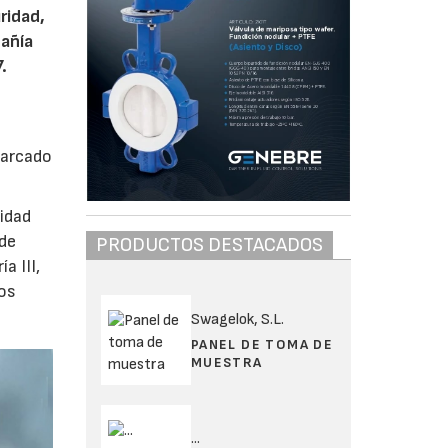
ridad,
pañía
.
marcado
ridad
 de
PRODUCTOS DESTACADOS
a III,
nos
Swagelok, S.L.
PANEL DE TOMA DE
MUESTRA
...