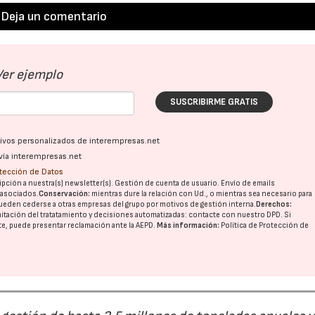
Deja un comentario
Ver ejemplo
SUSCRIBIRME GRATIS
ativos personalizados de interempresas.net
vía interempresas.net
otección de Datos
pción a nuestra(s) newsletter(s). Gestión de cuenta de usuario. Envío de emails
o asociados.
Conservación:
mientras dure la relación con Ud., o mientras sea necesario para
ueden cederse a otras
empresas del grupo
por motivos de gestión interna.
Derechos:
imitación del tratatamiento y decisiones automatizadas:
contacte con nuestro DPD
. Si
nte, puede presentar reclamación ante la
AEPD
.
Más información:
Política de Protección de