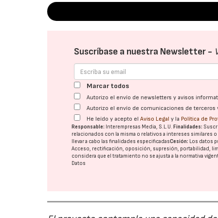
Suscríbase a nuestra Newsletter -
Marcar todos
Autorizo el envío de newsletters y avisos inform
Autorizo el envío de comunicaciones de terceros 
He leído y acepto el
Aviso Legal
y la
Política de Pr
Responsable:
Interempresas Media, S.L.U.
Finalidades:
Suscri
relacionados con la misma o relativos a intereses similares 
llevar a cabo las finalidades especificadas
Cesión:
Los datos p
Acceso, rectificación, oposición, supresión, portabilidad, l
considera que el tratamiento no se ajusta a la normativa vige
Datos