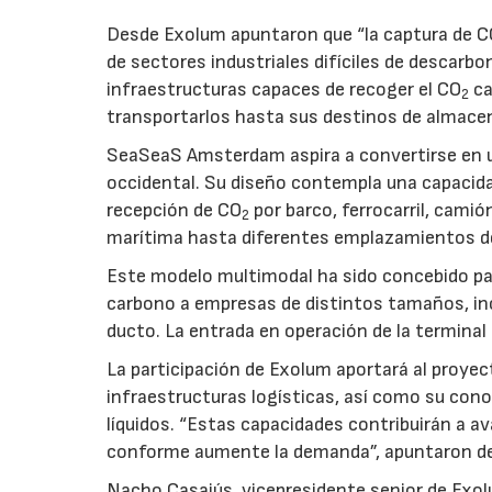
Desde Exolum apuntaron que “la captura de 
de sectores industriales difíciles de descarbo
infraestructuras capaces de recoger el CO
ca
2
transportarlos hasta sus destinos de almace
SeaSeaS Amsterdam aspira a convertirse en u
occidental. Su diseño contempla una capacida
recepción de CO
por barco, ferrocarril, cami
2
marítima hasta diferentes emplazamientos d
Este modelo multimodal ha sido concebido par
carbono a empresas de distintos tamaños, inc
ducto. La entrada en operación de la terminal
La participación de Exolum aportará al proyec
infraestructuras logísticas, así como su co
líquidos. “Estas capacidades contribuirán a a
conforme aumente la demanda”, apuntaron de
Nacho Casajús, vicepresidente senior de Exol