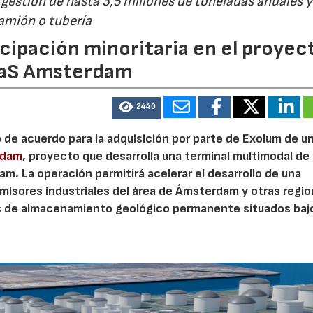
estión de hasta 3,5 millones de toneladas anuales y
camión o tubería
cipación minoritaria en el proyec
eaS Amsterdam
2440
o de acuerdo para la adquisición por parte de Exolum de u
rdam
, proyecto que desarrolla una terminal multimodal de
m. La operación permitirá acelerar el desarrollo de una
misores industriales del área de Ámsterdam y otras regi
s de almacenamiento geológico permanente situados bajo