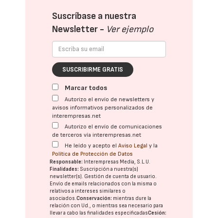
Suscríbase a nuestra
Newsletter -
Ver ejemplo
SUSCRIBIRME GRATIS
Marcar todos
Autorizo el envío de newsletters y
avisos informativos personalizados de
interempresas.net
Autorizo el envío de comunicaciones
de terceros vía interempresas.net
He leído y acepto el
Aviso Legal
y la
Política de Protección de Datos
Responsable:
Interempresas Media, S.L.U.
Finalidades:
Suscripción a nuestra(s)
newsletter(s). Gestión de cuenta de usuario.
Envío de emails relacionados con la misma o
relativos a intereses similares o
asociados.
Conservación:
mientras dure la
relación con Ud., o mientras sea necesario para
llevar a cabo las finalidades especificadas
Cesión: