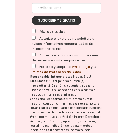
SUSCRIBIRME GRATIS
Marcar todos
Autorizo el envío de newsletters y
avisos informativos personalizados de
interempresas.net
Autorizo el envío de comunicaciones
de terceros vía interempresas.net
He leído y acepto el
Aviso Legal
y la
Política de Protección de Datos
Responsable:
Interempresas Media, S.L.U.
Finalidades:
Suscripción a nuestra(s)
newsletter(s). Gestión de cuenta de usuario.
Envío de emails relacionados con la misma o
relativos a intereses similares o
asociados.
Conservación:
mientras dure la
relación con Ud., o mientras sea necesario para
llevar a cabo las finalidades especificadas
Cesión:
Los datos pueden cederse a otras
empresas del
grupo
por motivos de gestión interna.
Derechos:
Acceso, rectificación, oposición, supresión,
portabilidad, limitación del tratatamiento y
decisiones automatizadas:
contacte con