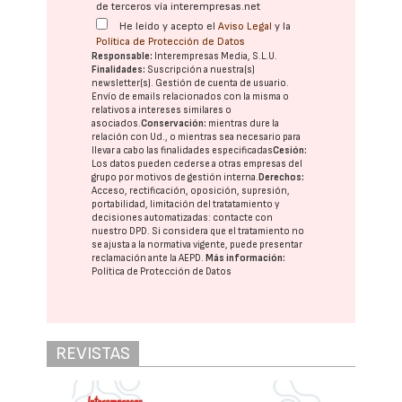
de terceros vía interempresas.net
He leído y acepto el
Aviso Legal
y la
Política de Protección de Datos
Responsable:
Interempresas Media, S.L.U.
Finalidades:
Suscripción a nuestra(s)
newsletter(s). Gestión de cuenta de usuario.
Envío de emails relacionados con la misma o
relativos a intereses similares o
asociados.
Conservación:
mientras dure la
relación con Ud., o mientras sea necesario para
llevar a cabo las finalidades especificadas
Cesión:
Los datos pueden cederse a otras
empresas del
grupo
por motivos de gestión interna.
Derechos:
Acceso, rectificación, oposición, supresión,
portabilidad, limitación del tratatamiento y
decisiones automatizadas:
contacte con
nuestro DPD
. Si considera que el tratamiento no
se ajusta a la normativa vigente, puede presentar
reclamación ante la
AEPD
.
Más información:
Política de Protección de Datos
REVISTAS