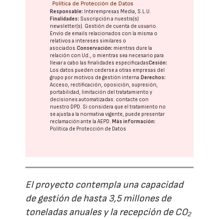
Política de Protección de Datos
Responsable:
Interempresas Media, S.L.U.
Finalidades:
Suscripción a nuestra(s)
newsletter(s). Gestión de cuenta de usuario.
Envío de emails relacionados con la misma o
relativos a intereses similares o
asociados.
Conservación:
mientras dure la
relación con Ud., o mientras sea necesario para
llevar a cabo las finalidades especificadas
Cesión:
Los datos pueden cederse a otras
empresas del
grupo
por motivos de gestión interna.
Derechos:
Acceso, rectificación, oposición, supresión,
portabilidad, limitación del tratatamiento y
decisiones automatizadas:
contacte con
nuestro DPD
. Si considera que el tratamiento no
se ajusta a la normativa vigente, puede presentar
reclamación ante la
AEPD
.
Más información:
Política de Protección de Datos
El proyecto contempla una capacidad
de gestión de hasta 3,5 millones de
toneladas anuales y la recepción de CO₂