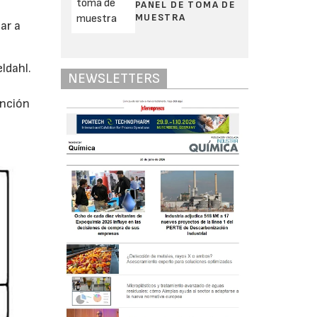
PANEL DE TOMA DE
MUESTRA
ar a
ldahl.
NEWSLETTERS
unción