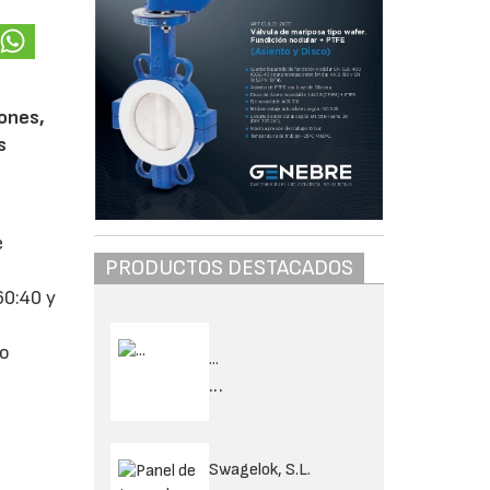
iones,
s
e
PRODUCTOS DESTACADOS
l
60:40 y
jo
...
...
Swagelok, S.L.