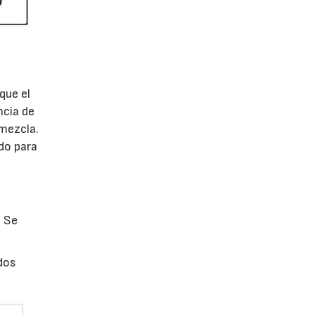
que el
ncia de
 mezcla.
do para
. Se
dos