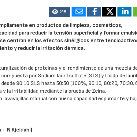
546
 ampliamente en productos de limpieza, cosméticos,
acidad para reducir la tensión superficial y formar emuls
se centran en los efectos sinérgicos entre tensioactivo
ento y reducir la irritación dérmica.
turalización de proteínas y el rendimiento de una mezcla d
ompuesta por Sodium lauril sulfate (SLS) y Óxido de lauri
 desde 90:10 SLS hasta 50:50 (100%, 90:10, 80:20, 70:30, 
 la irritabilidad mediante la prueba de Zeína.
un lavavajillas manual con buena capacidad espumante y ba
 + N Kjeldahl)