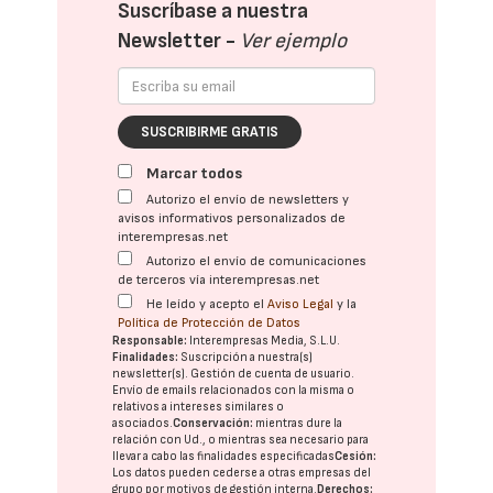
Suscríbase a nuestra
Newsletter -
Ver ejemplo
SUSCRIBIRME GRATIS
Marcar todos
Autorizo el envío de newsletters y
avisos informativos personalizados de
interempresas.net
Autorizo el envío de comunicaciones
de terceros vía interempresas.net
He leído y acepto el
Aviso Legal
y la
Política de Protección de Datos
Responsable:
Interempresas Media, S.L.U.
Finalidades:
Suscripción a nuestra(s)
newsletter(s). Gestión de cuenta de usuario.
Envío de emails relacionados con la misma o
relativos a intereses similares o
asociados.
Conservación:
mientras dure la
relación con Ud., o mientras sea necesario para
llevar a cabo las finalidades especificadas
Cesión:
Los datos pueden cederse a otras
empresas del
grupo
por motivos de gestión interna.
Derechos: