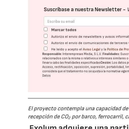
Suscríbase a nuestra Newsletter -
Marcar todos
Autorizo el envío de newsletters y avisos inform
Autorizo el envío de comunicaciones de terceros 
He leído y acepto el
Aviso Legal
y la
Política de Pr
Responsable:
Interempresas Media, S.L.U.
Finalidades:
Suscri
relacionados con la misma o relativos a intereses similares 
llevar a cabo las finalidades especificadas
Cesión:
Los datos p
Acceso, rectificación, oposición, supresión, portabilidad, l
considera que el tratamiento no se ajusta a la normativa vige
Datos
El proyecto contempla una capacidad de g
recepción de CO₂ por barco, ferrocarril, 
Exolum adquiere una parti