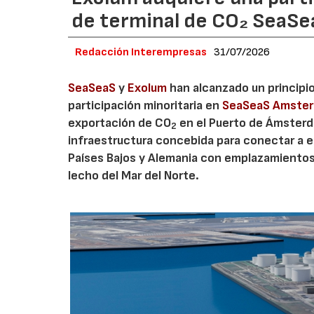
de terminal de CO₂ SeaS
Redacción Interempresas
31/07/2026
SeaSeaS
y
Exolum
han alcanzado un principi
participación minoritaria en
SeaSeaS Amste
exportación de CO
en el Puerto de Ámsterda
2
infraestructura concebida para conectar a e
Países Bajos y Alemania con emplazamiento
lecho del Mar del Norte.