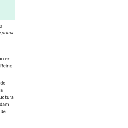
a
a prima
ón en
 Reino
 de
ra
ructura
erdam
 de