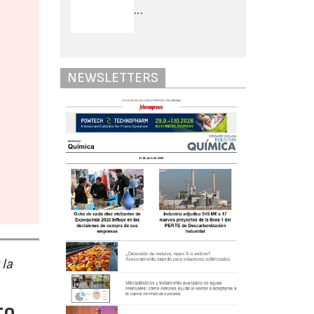
...
NEWSLETTERS
 la
to