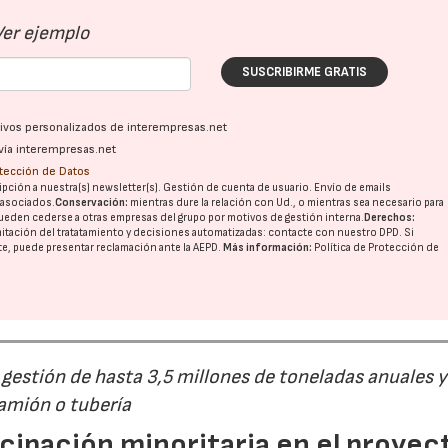
Ver ejemplo
SUSCRIBIRME GRATIS
ativos personalizados de interempresas.net
vía interempresas.net
otección de Datos
pción a nuestra(s) newsletter(s). Gestión de cuenta de usuario. Envío de emails
o asociados.
Conservación:
mientras dure la relación con Ud., o mientras sea necesario para
ueden cederse a otras
empresas del grupo
por motivos de gestión interna.
Derechos:
imitación del tratatamiento y decisiones automatizadas:
contacte con nuestro DPD
. Si
nte, puede presentar reclamación ante la
AEPD
.
Más información:
Política de Protección de
estión de hasta 3,5 millones de toneladas anuales y
camión o tubería
cipación minoritaria en el proyec