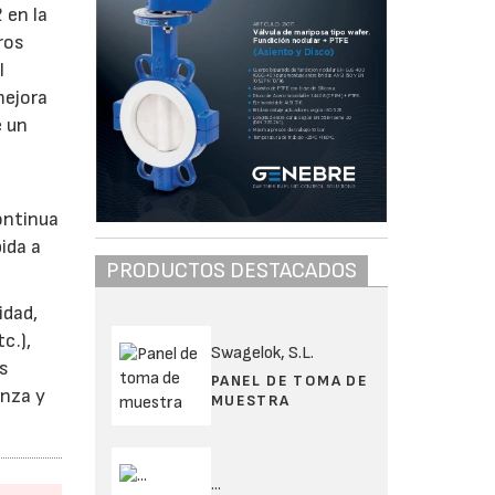
 en la
ros
l
mejora
e un
continua
ida a
PRODUCTOS DESTACADOS
idad,
c.),
Swagelok, S.L.
os
PANEL DE TOMA DE
anza y
MUESTRA
...