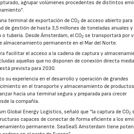
pturado, agrupar volúmenes procedentes de distintos emi
namiento”.
na terminal de exportación de CO
de acceso abierto para
2
d de gestión de hasta 3,5 millones de toneladas anuales y 
ón o tubería. Desde Ámsterdam, el CO
se transportará por v
2
e almacenamiento permanente en el Mar del Norte.
a facilitar el acceso a la cadena de captura y almacenami
luidas aquellas que no disponen de conexión directa medi
 está prevista para 2030.
to su experiencia en el desarrollo y operación de grandes
nocimiento en el transporte y almacenamiento de producto
vanzar hacia una terminal segura y preparada para crecer
sde la compañía.
um Global Energy Logistics, señaló que “la captura de CO
s
2
tructuras capaces de conectar de forma eficiente a los em
macenamiento permanente. SeaSeaS Amsterdam tiene poten