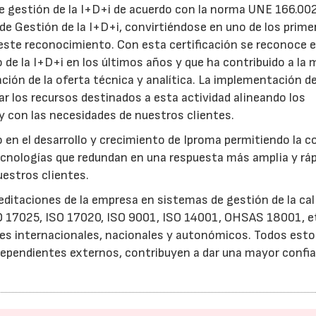
de gestión de la I+D+i de acuerdo con la norma UNE 166.002
de Gestión de la I+D+i, convirtiéndose en uno de los prime
ste reconocimiento. Con esta certificación se reconoce e
 de la I+D+i en los últimos años y que ha contribuido a la 
iación de la oferta técnica y analítica. La implementación d
r los recursos destinados a esta actividad alineando los
y con las necesidades de nuestros clientes.
co en el desarrollo y crecimiento de Iproma permitiendo la 
nologías que redundan en una respuesta más amplia y ráp
estros clientes.
editaciones de la empresa en sistemas de gestión de la cal
SO 17025, ISO 17020, ISO 9001, ISO 14001, OHSAS 18001, et
nes internacionales, nacionales y autonómicos. Todos est
ependientes externos, contribuyen a dar una mayor confi