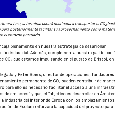
imera fase, la terminal estará destinada a transportar el CO
hast
2
ara posteriormente facilitar su aprovechamiento como materi
en el entorno portuario.
caja plenamente en nuestra estrategia de desarrollar
zación industrial. Además, complementa nuestra participaci
 de CO
que estamos impulsando en el puerto de Bristol, en
2
legado y Peter Boers, director de operaciones, fundadores
macenamiento permanente de CO
pueden contribuir de mane
2
ero para ello es necesario facilitar el acceso a una infraest
os de emisores” y que, el “objetivo es desarrollar en Ámst
la industria del interior de Europa con los emplazamientos
ración de Exolum reforzará la capacidad del proyecto para