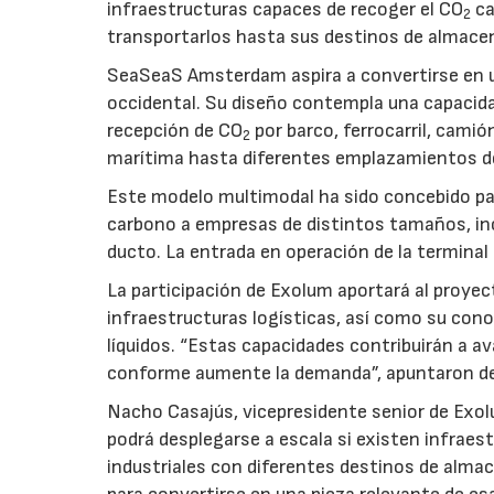
infraestructuras capaces de recoger el CO
ca
2
transportarlos hasta sus destinos de almace
SeaSeaS Amsterdam aspira a convertirse en u
occidental. Su diseño contempla una capacida
recepción de CO
por barco, ferrocarril, cami
2
marítima hasta diferentes emplazamientos d
Este modelo multimodal ha sido concebido par
carbono a empresas de distintos tamaños, inc
ducto. La entrada en operación de la terminal
La participación de Exolum aportará al proyec
infraestructuras logísticas, así como su co
líquidos. “Estas capacidades contribuirán a a
conforme aumente la demanda”, apuntaron de
Nacho Casajús, vicepresidente senior de Exol
podrá desplegarse a escala si existen infraes
industriales con diferentes destinos de al