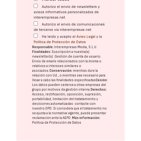
Autorizo el envío de newsletters y
avisos informativos personalizados de
interempresas.net
Autorizo el envío de comunicaciones
de terceros vía interempresas.net
He leído y acepto el
Aviso Legal
y la
Política de Protección de Datos
Responsable:
Interempresas Media, S.L.U.
Finalidades:
Suscripción a nuestra(s)
newsletter(s). Gestión de cuenta de usuario.
Envío de emails relacionados con la misma o
relativos a intereses similares o
asociados.
Conservación:
mientras dure la
relación con Ud., o mientras sea necesario para
llevar a cabo las finalidades especificadas
Cesión:
Los datos pueden cederse a otras
empresas del
grupo
por motivos de gestión interna.
Derechos:
Acceso, rectificación, oposición, supresión,
portabilidad, limitación del tratatamiento y
decisiones automatizadas:
contacte con
nuestro DPD
. Si considera que el tratamiento no
se ajusta a la normativa vigente, puede presentar
reclamación ante la
AEPD
.
Más información:
Política de Protección de Datos