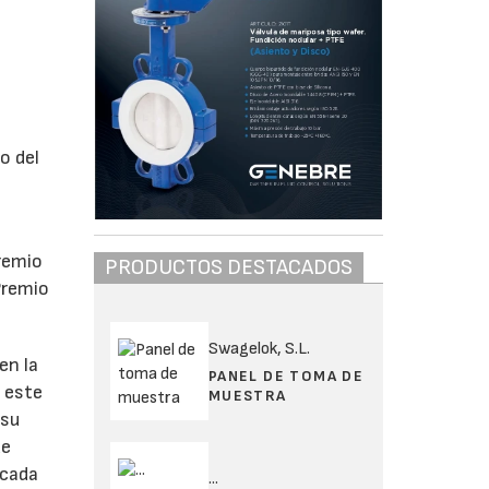
n
o del
remio
PRODUCTOS DESTACADOS
Premio
Swagelok, S.L.
en la
PANEL DE TOMA DE
a este
MUESTRA
 su
de
 cada
...