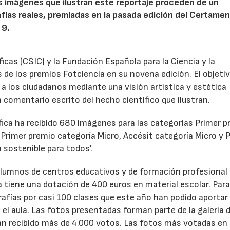
as imágenes que ilustran este reportaje proceden de un
afías reales, premiadas en la pasada edición del Certame
 9.
icas (CSIC) y la Fundación Española para la Ciencia y la
 de los premios Fotciencia en su novena edición. El objetiv
 a los ciudadanos mediante una visión artística y estética
 comentario escrito del hecho científico que ilustran.
ica ha recibido 680 imágenes para las categorías Primer p
 Primer premio categoría Micro, Accésit categoría Micro y 
a sostenible para todos'.
lumnos de centros educativos y de formación profesional 
ría tiene una dotación de 400 euros en material escolar. Par
afías por casi 100 clases que este año han podido aportar
en el aula. Las fotos presentadas forman parte de la galería 
an recibido más de 4.000 votos. Las fotos más votadas en