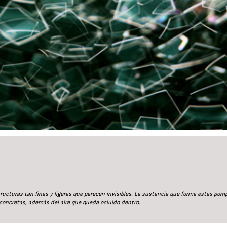
23/07/2026
30/07/2026
ructuras tan finas y ligeras que parecen invisibles. La sustancia que forma estas pom
 concretas, además del aire que queda ocluido dentro.