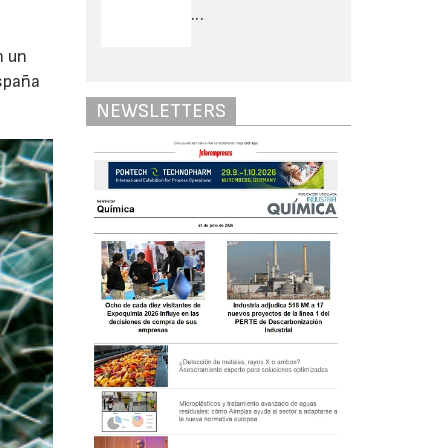
...
n un
España
NEWSLETTERS