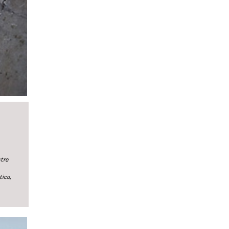
tro
tico,