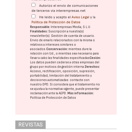
Autorizo el envío de comunicaciones
de terceros vía interempresas.net
He leído y acepto el
Aviso Legal
y la
Política de Protección de Datos
Responsable:
Interempresas Media, S.L.U.
Finalidades:
Suscripción a nuestra(s)
newsletter(s). Gestión de cuenta de usuario.
Envío de emails relacionados con la misma o
relativos a intereses similares o
asociados.
Conservación:
mientras dure la
relación con Ud., o mientras sea necesario para
llevar a cabo las finalidades especificadas
Cesión:
Los datos pueden cederse a otras
empresas del
grupo
por motivos de gestión interna.
Derechos:
Acceso, rectificación, oposición, supresión,
portabilidad, limitación del tratatamiento y
decisiones automatizadas:
contacte con
nuestro DPD
. Si considera que el tratamiento no
se ajusta a la normativa vigente, puede presentar
reclamación ante la
AEPD
.
Más información:
Política de Protección de Datos
REVISTAS