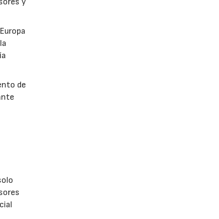
sores y
 Europa
la
ía
ento de
ante
s
olo
isores
cial