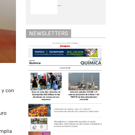
...
NEWSLETTERS
d y con
,
uro
amplia