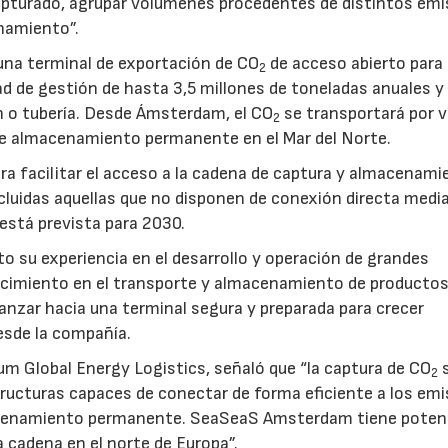
pturado, agrupar volúmenes procedentes de distintos emi
namiento”.
na terminal de exportación de CO
de acceso abierto para
2
d de gestión de hasta 3,5 millones de toneladas anuales y 
ón o tubería. Desde Ámsterdam, el CO
se transportará por v
2
e almacenamiento permanente en el Mar del Norte.
a facilitar el acceso a la cadena de captura y almacenami
luidas aquellas que no disponen de conexión directa medi
 está prevista para 2030.
to su experiencia en el desarrollo y operación de grandes
nocimiento en el transporte y almacenamiento de producto
vanzar hacia una terminal segura y preparada para crecer
sde la compañía.
um Global Energy Logistics, señaló que “la captura de CO
s
2
tructuras capaces de conectar de forma eficiente a los em
macenamiento permanente. SeaSeaS Amsterdam tiene poten
a cadena en el norte de Europa”.