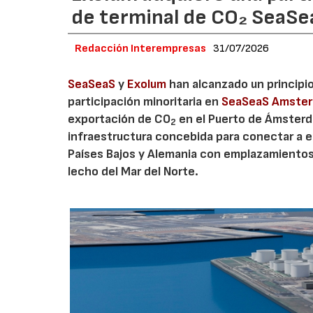
de terminal de CO₂ SeaS
Redacción Interempresas
31/07/2026
SeaSeaS
y
Exolum
han alcanzado un principi
participación minoritaria en
SeaSeaS Amste
exportación de CO
en el Puerto de Ámsterda
2
infraestructura concebida para conectar a e
Países Bajos y Alemania con emplazamiento
lecho del Mar del Norte.