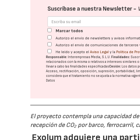
Suscríbase a nuestra Newsletter -
Marcar todos
Autorizo el envío de newsletters y avisos inform
Autorizo el envío de comunicaciones de terceros 
He leído y acepto el
Aviso Legal
y la
Política de Pr
Responsable:
Interempresas Media, S.L.U.
Finalidades:
Suscri
relacionados con la misma o relativos a intereses similares 
llevar a cabo las finalidades especificadas
Cesión:
Los datos p
Acceso, rectificación, oposición, supresión, portabilidad, l
considera que el tratamiento no se ajusta a la normativa vige
Datos
El proyecto contempla una capacidad de g
recepción de CO₂ por barco, ferrocarril, 
Exolum adquiere una parti