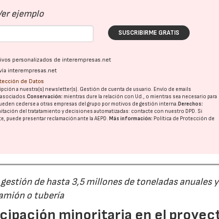
Ver ejemplo
SUSCRIBIRME GRATIS
ativos personalizados de interempresas.net
vía interempresas.net
otección de Datos
pción a nuestra(s) newsletter(s). Gestión de cuenta de usuario. Envío de emails
o asociados.
Conservación:
mientras dure la relación con Ud., o mientras sea necesario para
ueden cederse a otras
empresas del grupo
por motivos de gestión interna.
Derechos:
imitación del tratatamiento y decisiones automatizadas:
contacte con nuestro DPD
. Si
nte, puede presentar reclamación ante la
AEPD
.
Más información:
Política de Protección de
estión de hasta 3,5 millones de toneladas anuales y
camión o tubería
cipación minoritaria en el proyec