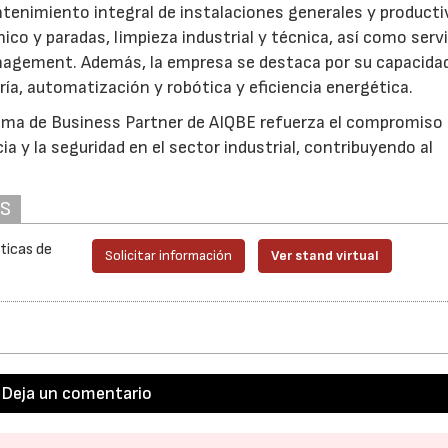
ntenimiento integral de instalaciones generales y producti
co y paradas, limpieza industrial y técnica, así como serv
anagement. Además, la empresa se destaca por su capacida
23/07/2026
30/07/2026
ría, automatización y robótica y eficiencia energética.
rama de Business Partner de AIQBE refuerza el compromiso
ia y la seguridad en el sector industrial, contribuyendo al
AS
ticas de
Solicitar información
Ver stand virtual
Deja un comentario