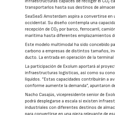
infraestructuras capaces de recoger el CO
ca
2
transportarlos hasta sus destinos de almace
SeaSeaS Amsterdam aspira a convertirse en u
occidental. Su diseño contempla una capacida
recepción de CO
por barco, ferrocarril, cami
2
marítima hasta diferentes emplazamientos d
Este modelo multimodal ha sido concebido par
carbono a empresas de distintos tamaños, inc
ducto. La entrada en operación de la terminal
La participación de Exolum aportará al proyec
infraestructuras logísticas, así como su co
líquidos. “Estas capacidades contribuirán a a
conforme aumente la demanda”, apuntaron de
Nacho Casajús, vicepresidente senior de Exol
podrá desplegarse a escala si existen infraes
industriales con diferentes destinos de al
para convertirse en una pieza relevante de es